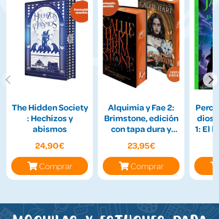
The Hidden Society
Alquimia y Fae 2:
Percy 
: Hechizos y
Brimstone, edición
diose
abismos
con tapa dura y
1: El 
cantos tintados
24,90€
23,95€
Comprar
Comprar