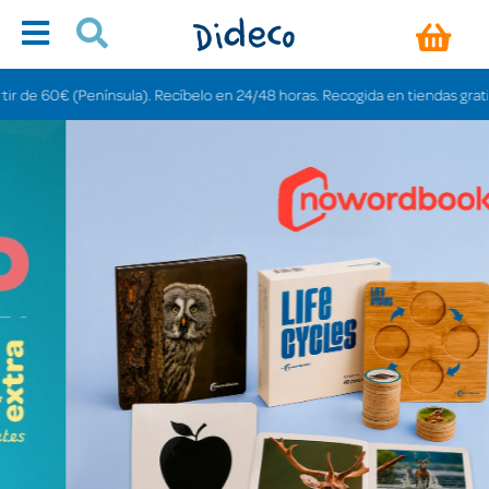
nsula). Recíbelo en 24/48 horas. Recogida en tiendas gratis en 3-6 días.