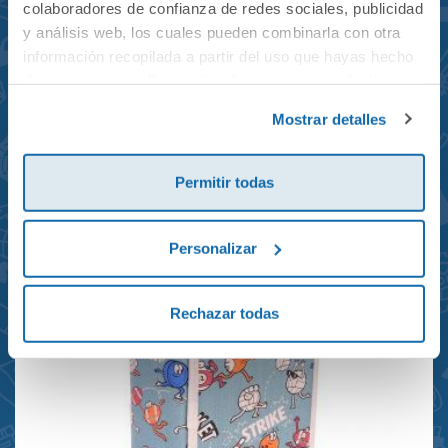
colaboradores de confianza de redes sociales, publicidad
y análisis web, los cuales pueden combinarla con otra
información recopilada a partir del uso que hayas hecho
de sus servicios. Para más información consulta la
Mochila mini Grand Prix
Política de Cookies
y la
Política de Privacidad
.
Mostrar detalles
reciclada 21x10x28cm
23,95€
Permitir todas
Personalizar
Rechazar todas