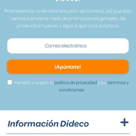
Prometemos no llenarte el buzón de correos, así que solo
vamos a enviarte mails de promociones geniales, de
productos nuevos y alguna que otra sorpresa.
¡Apúntate!
He leído y acepto la
política de privacidad
y los
términos y
condiciones.
Información Dideco