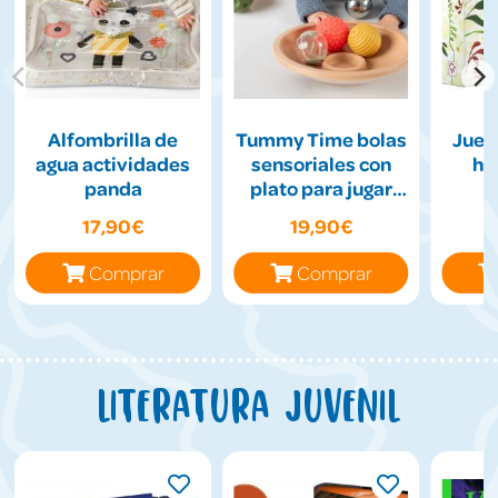
Alfombrilla de
Tummy Time bolas
Jueg
agua actividades
sensoriales con
hil
panda
plato para jugar
boca abajo
17,90€
19,90€
Comprar
Comprar
Literatura juvenil