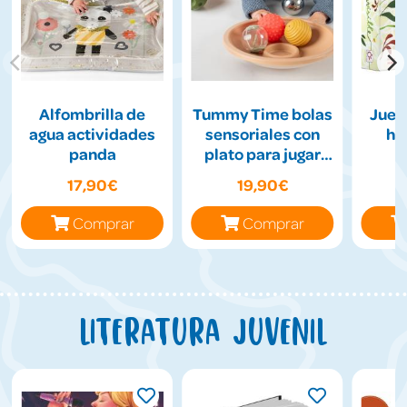
Alfombrilla de
Tummy Time bolas
Jueg
agua actividades
sensoriales con
hil
panda
plato para jugar
boca abajo
17,90€
19,90€
Comprar
Comprar
Literatura juvenil