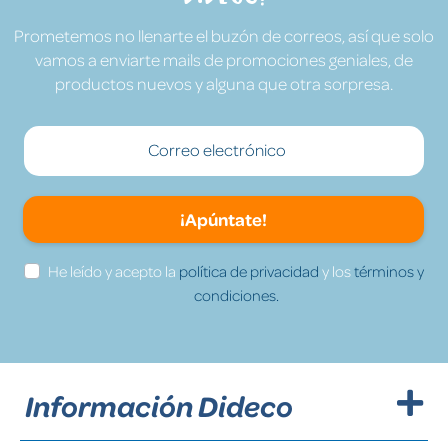
Prometemos no llenarte el buzón de correos, así que solo
vamos a enviarte mails de promociones geniales, de
productos nuevos y alguna que otra sorpresa.
¡Apúntate!
He leído y acepto la
política de privacidad
y los
términos y
condiciones.
Información Dideco