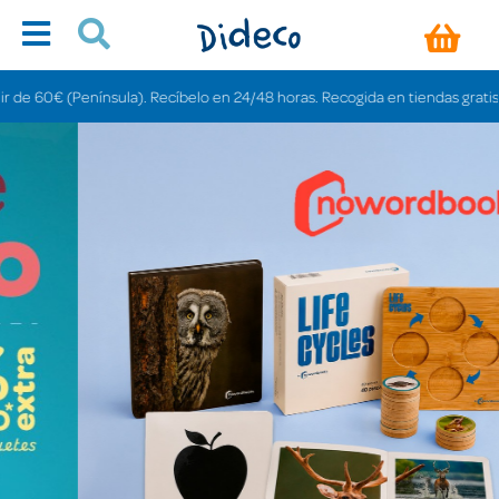
sula). Recíbelo en 24/48 horas. Recogida en tiendas gratis en 3-6 días.