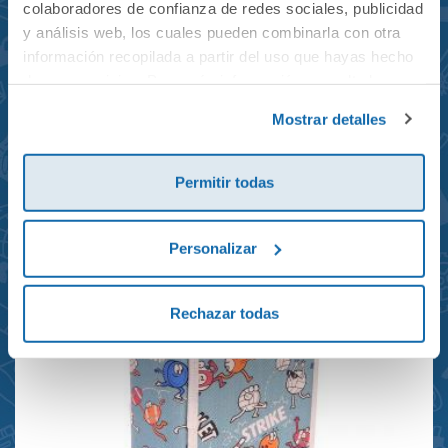
colaboradores de confianza de redes sociales, publicidad
y análisis web, los cuales pueden combinarla con otra
información recopilada a partir del uso que hayas hecho
de sus servicios. Para más información consulta la
Mochila mini Grand Prix
Política de Cookies
y la
Política de Privacidad
.
Mostrar detalles
reciclada 21x10x28cm
23,95€
Permitir todas
Personalizar
Rechazar todas