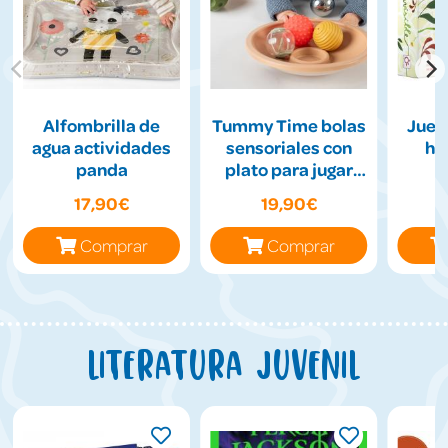
Alfombrilla de
Tummy Time bolas
Jueg
agua actividades
sensoriales con
hil
panda
plato para jugar
boca abajo
17,90€
19,90€
Comprar
Comprar
Literatura juvenil