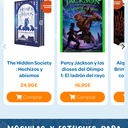
The Hidden Society
Percy Jackson y los
Alqu
: Hechizos y
dioses del Olimpo
Brims
abismos
1: El ladrón del rayo
con 
cant
24,90€
16,95€
Comprar
Comprar