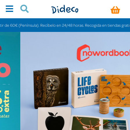
nsula). Recíbelo en 24/48 horas. Recogida en tiendas gratis en 3-6 días.