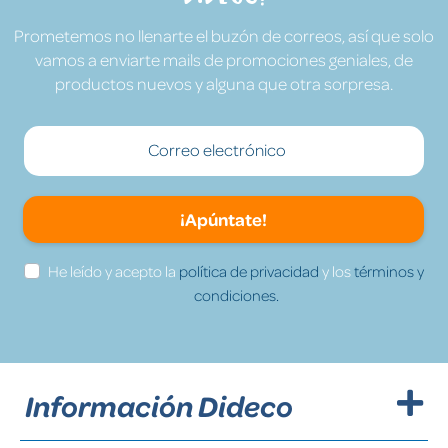
Prometemos no llenarte el buzón de correos, así que solo
vamos a enviarte mails de promociones geniales, de
productos nuevos y alguna que otra sorpresa.
¡Apúntate!
He leído y acepto la
política de privacidad
y los
términos y
condiciones.
Información Dideco