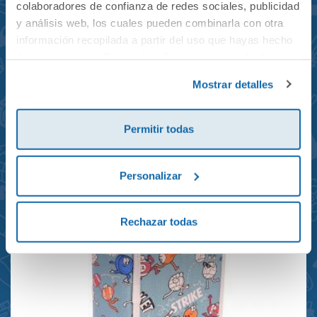
colaboradores de confianza de redes sociales, publicidad
y análisis web, los cuales pueden combinarla con otra
información recopilada a partir del uso que hayas hecho
de sus servicios. Para más información consulta la
Mochila mini Grand Prix
Política de Cookies
y la
Política de Privacidad
.
Mostrar detalles
reciclada 21x10x28cm
23,95€
Permitir todas
Personalizar
Rechazar todas