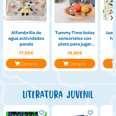
Alfombrilla de
Tummy Time bolas
Jueg
agua actividades
sensoriales con
hil
panda
plato para jugar
boca abajo
17,90€
19,90€
Comprar
Comprar
Literatura juvenil