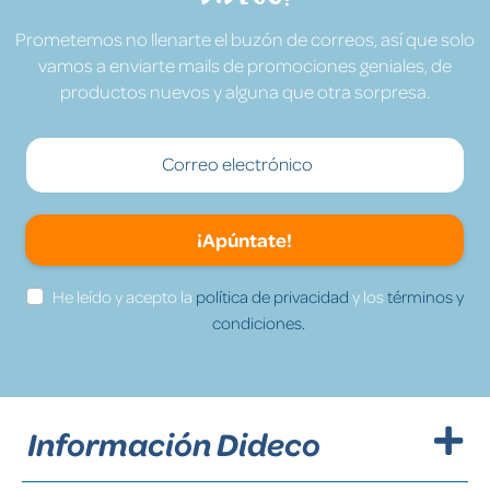
Prometemos no llenarte el buzón de correos, así que solo
vamos a enviarte mails de promociones geniales, de
productos nuevos y alguna que otra sorpresa.
¡Apúntate!
He leído y acepto la
política de privacidad
y los
términos y
condiciones.
Información Dideco