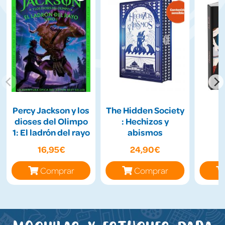
Percy Jackson y los
The Hidden Society
dioses del Olimpo
: Hechizos y
1: El ladrón del rayo
abismos
16,95€
24,90€
Comprar
Comprar