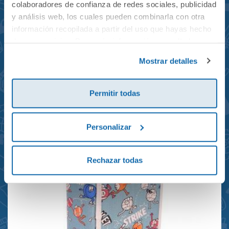
colaboradores de confianza de redes sociales, publicidad
y análisis web, los cuales pueden combinarla con otra
información recopilada a partir del uso que hayas hecho
de sus servicios. Para más información consulta la
Mochila mini Grand Prix
Política de Cookies
y la
Política de Privacidad
.
Mostrar detalles
reciclada 21x10x28cm
23,95€
Permitir todas
Personalizar
Rechazar todas