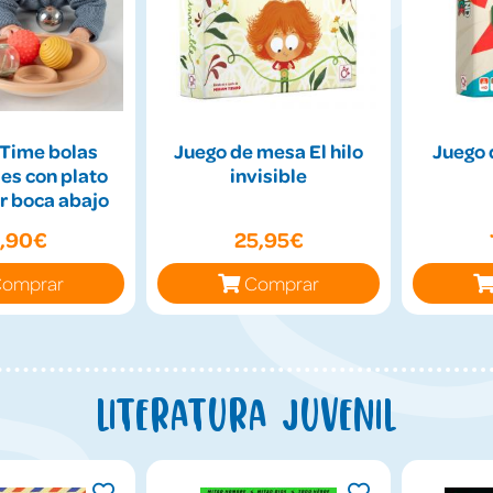
Time bolas
Juego de mesa El hilo
Juego 
es con plato
invisible
r boca abajo
9,90€
25,95€
omprar
Comprar
Literatura juvenil