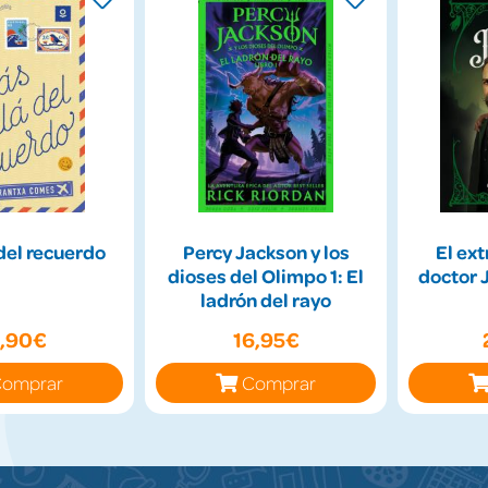
del recuerdo
Percy Jackson y los
El ext
dioses del Olimpo 1: El
doctor J
ladrón del rayo
3,90€
16,95€
omprar
Comprar