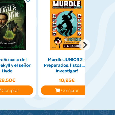
raño caso del
Murdle JUNIOR 2 -
ekyll y el señor
Preparados, listos... ¡A
Hyde
Investigar!
28,50€
10,95€
Comprar
Comprar