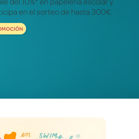
ales para descubrir y explorar el
dad.
ORDBOOKS