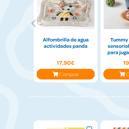
Alfombrilla de agua
Tummy 
actividades panda
sensorial
para juga
17,90€
1
Comprar
C