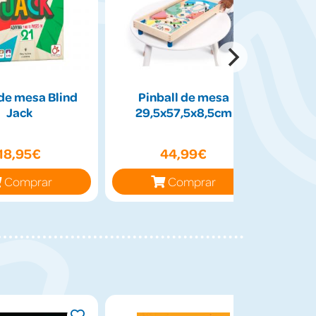
de mesa Blind
Pinball de mesa
Peluch
Jack
29,5x57,5x8,5cm
50cm
18,95€
44,99€
Comprar
Comprar