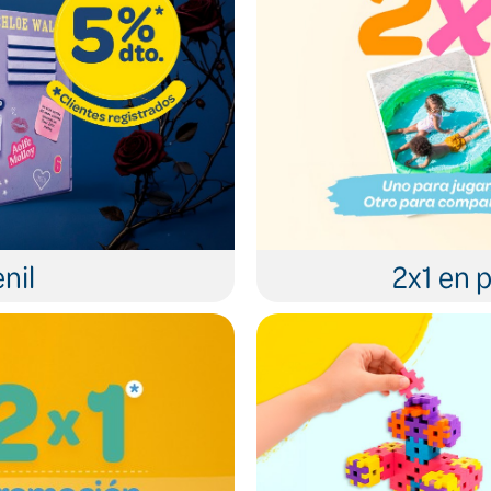
nil
2x1 en p