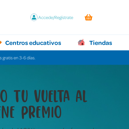
Accede/Regístrate
Centros educativos
Tiendas
 gratis en 3-6 días.
y juegos que lo
n todo sin decir ni
labra