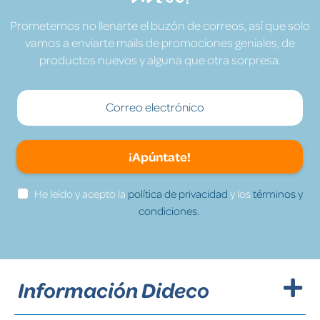
Prometemos no llenarte el buzón de correos, así que solo
vamos a enviarte mails de promociones geniales, de
productos nuevos y alguna que otra sorpresa.
¡Apúntate!
He leído y acepto la
política de privacidad
y los
términos y
condiciones.
Información Dideco