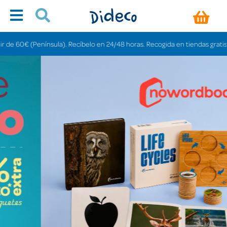
sula). Recíbelo en 24/48 horas. Recogida en tiendas gratis en 3-6 días.