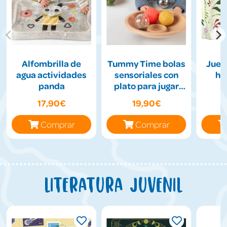
Alfombrilla de
Tummy Time bolas
Jueg
agua actividades
sensoriales con
hil
panda
plato para jugar
boca abajo
17,90€
19,90€
Comprar
Comprar
Literatura juvenil