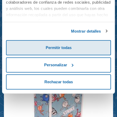
colaboradores de confianza de redes sociales, publicidad
y análisis web, los cuales pueden combinarla con otra
información recopilada a partir del uso que hayas hecho
de sus servicios. Para más información consulta la
Mochila mini Grand Prix
Política de Cookies
y la
Política de Privacidad
.
Mostrar detalles
reciclada 21x10x28cm
23,95€
Permitir todas
Personalizar
Rechazar todas