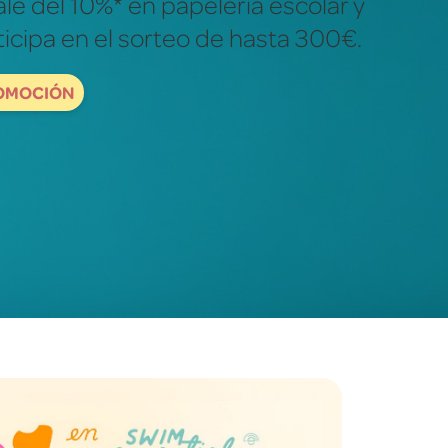
ales para descubrir y explorar el
dad.
ORDBOOKS