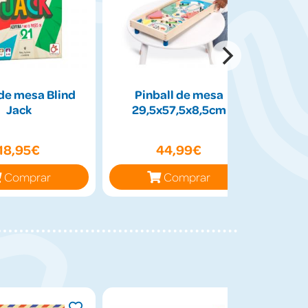
de mesa Blind
Pinball de mesa
Peluch
Jack
29,5x57,5x8,5cm
50cm
18,95€
44,99€
Comprar
Comprar