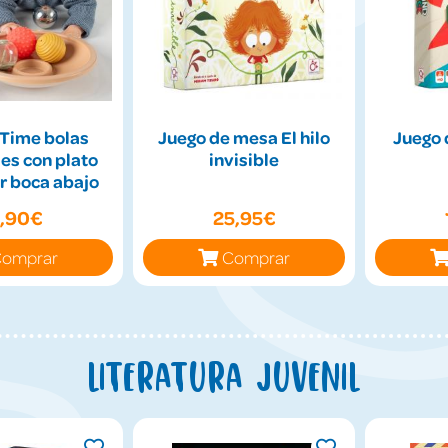
Time bolas
Juego de mesa El hilo
Juego 
es con plato
invisible
r boca abajo
9,90€
25,95€
omprar
Comprar
Literatura juvenil