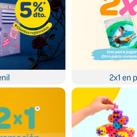
nil
2x1 en p