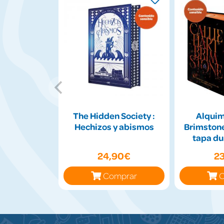
The Hidden Society :
Alquimi
Hechizos y abismos
Brimstone
tapa du
ti
24,90€
2
Comprar
C