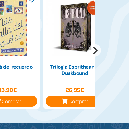
á del recuerdo
Trilogía Esprithean 2:
¿Q
Duskbound
13,90€
26,95€
Comprar
Comprar