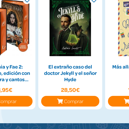
a y Fae 2:
El extraño caso del
Más all
, edición con
doctor Jekyll y el señor
ra y cantos
Hyde
ntados
3,95€
28,50€
omprar
Comprar