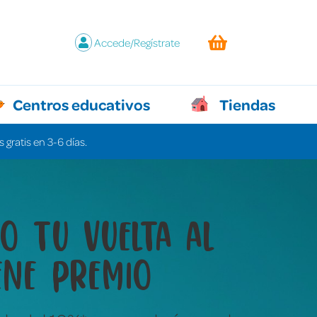
Accede/Regístrate
Centros educativos
Tiendas
 gratis en 3-6 días.
y juegos que lo
n todo sin decir ni
labra