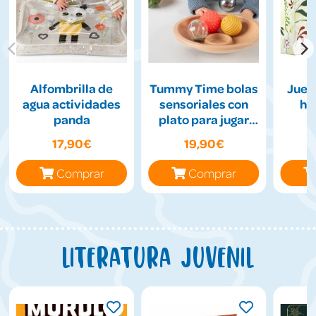
Alfombrilla de
Tummy Time bolas
Jueg
agua actividades
sensoriales con
hil
panda
plato para jugar
boca abajo
17,90€
19,90€
Comprar
Comprar
Literatura juvenil