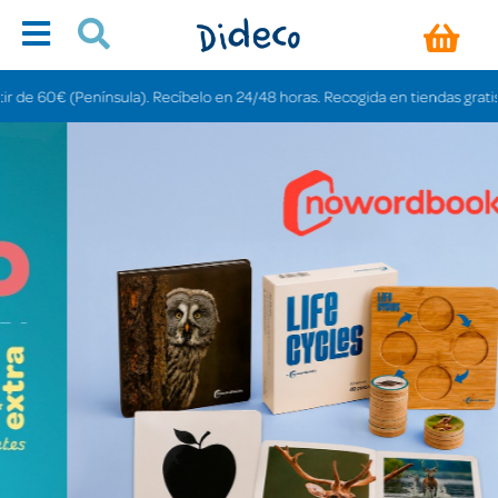
nsula). Recíbelo en 24/48 horas. Recogida en tiendas gratis en 3-6 días.