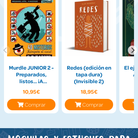
Murdle JUNIOR 2 -
Redes (edición en
El ejé
Preparados,
tapa dura)
A
listos... ¡A
(Invisible 2)
Investigar!
10,95€
18,95€
Comprar
Comprar