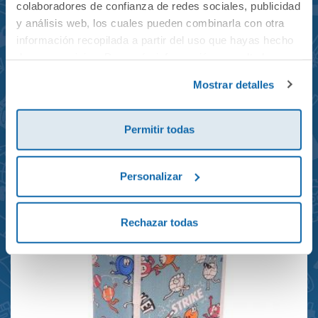
colaboradores de confianza de redes sociales, publicidad
y análisis web, los cuales pueden combinarla con otra
información recopilada a partir del uso que hayas hecho
de sus servicios. Para más información consulta la
Mochila mini Grand Prix
Política de Cookies
y la
Política de Privacidad
.
Mostrar detalles
reciclada 21x10x28cm
23,95€
Permitir todas
Personalizar
Rechazar todas