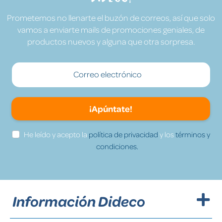
Prometemos no llenarte el buzón de correos, así que solo
vamos a enviarte mails de promociones geniales, de
productos nuevos y alguna que otra sorpresa.
¡Apúntate!
He leído y acepto la
política de privacidad
y los
términos y
condiciones.
Información Dideco