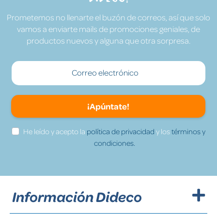
Prometemos no llenarte el buzón de correos, así que solo
vamos a enviarte mails de promociones geniales, de
productos nuevos y alguna que otra sorpresa.
¡Apúntate!
He leído y acepto la
política de privacidad
y los
términos y
condiciones.
Información Dideco