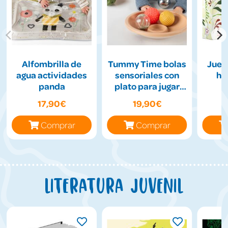
Alfombrilla de
Tummy Time bolas
Jueg
agua actividades
sensoriales con
hil
panda
plato para jugar
boca abajo
17,90€
19,90€
Comprar
Comprar
Literatura juvenil