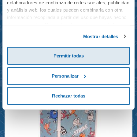
colaboradores de confianza de redes sociales, publicidad
y análisis web, los cuales pueden combinarla con otra
información recopilada a partir del uso que hayas hecho
de sus servicios. Para más información consulta la
Mochila mini Grand Prix
Política de Cookies
y la
Política de Privacidad
.
Mostrar detalles
reciclada 21x10x28cm
23,95€
Permitir todas
Personalizar
Rechazar todas