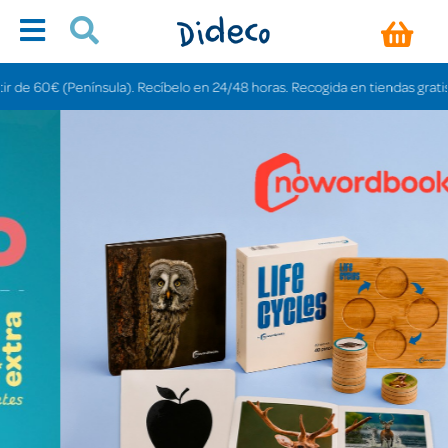
nsula). Recíbelo en 24/48 horas. Recogida en tiendas gratis en 3-6 días.