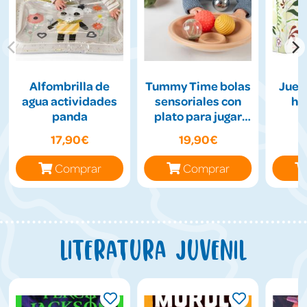
Alfombrilla de
Tummy Time bolas
Jueg
agua actividades
sensoriales con
hil
panda
plato para jugar
boca abajo
17,90€
19,90€
Comprar
Comprar
Literatura juvenil