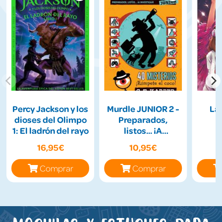
Percy Jackson y los
Murdle JUNIOR 2 -
La
dioses del Olimpo
Preparados,
1: El ladrón del rayo
listos... ¡A
Investigar!
16,95€
10,95€
Comprar
Comprar