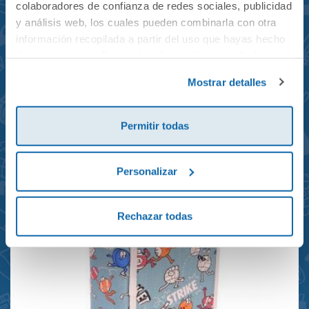
colaboradores de confianza de redes sociales, publicidad
y análisis web, los cuales pueden combinarla con otra
información recopilada a partir del uso que hayas hecho
de sus servicios. Para más información consulta la
Mochila mini Grand Prix
Política de Cookies
y la
Política de Privacidad
.
Mostrar detalles
reciclada 21x10x28cm
23,95€
Permitir todas
Personalizar
Rechazar todas