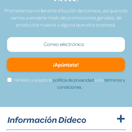
Prometemos no llenarte el buzón de correos, así que solo
vamos a enviarte mails de promociones geniales, de
productos nuevos y alguna que otra sorpresa.
¡Apúntate!
He leído y acepto la
política de privacidad
y los
términos y
condiciones.
Información Dideco