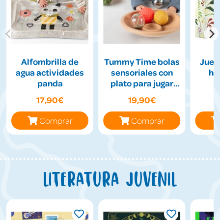
Alfombrilla de
Tummy Time bolas
Jueg
agua actividades
sensoriales con
hil
panda
plato para jugar
boca abajo
17,90€
19,90€
Comprar
Comprar
Literatura juvenil