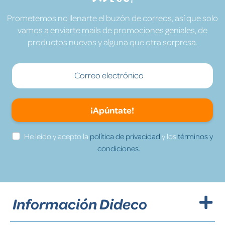
Prometemos no llenarte el buzón de correos, así que solo
vamos a enviarte mails de promociones geniales, de
productos nuevos y alguna que otra sorpresa.
¡Apúntate!
He leído y acepto la
política de privacidad
y los
términos y
condiciones.
Información Dideco