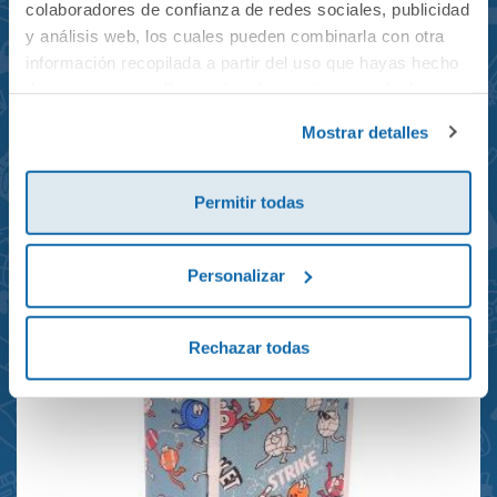
colaboradores de confianza de redes sociales, publicidad
y análisis web, los cuales pueden combinarla con otra
información recopilada a partir del uso que hayas hecho
de sus servicios. Para más información consulta la
Mochila mini Grand Prix
Política de Cookies
y la
Política de Privacidad
.
Mostrar detalles
reciclada 21x10x28cm
23,95€
Permitir todas
Personalizar
Rechazar todas