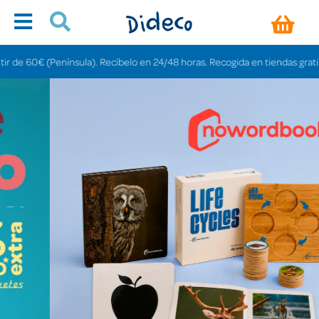
sula). Recíbelo en 24/48 horas. Recogida en tiendas gratis en 3-6 días.