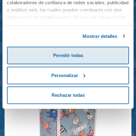
colaboradores de confianza de redes sociales, publicidad
y análisis web, los cuales pueden combinarla con otra
información recopilada a partir del uso que hayas hecho
de sus servicios. Para más información consulta la
Mochila mini Grand Prix
Política de Cookies
y la
Política de Privacidad
.
Mostrar detalles
reciclada 21x10x28cm
23,95€
Permitir todas
Personalizar
Rechazar todas