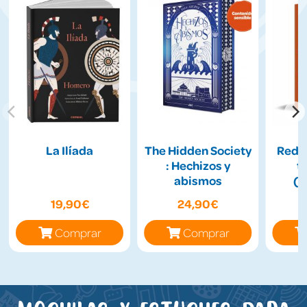
La Ilíada
The Hidden Society
Redes
: Hechizos y
t
abismos
(I
19,90€
24,90€
Comprar
Comprar