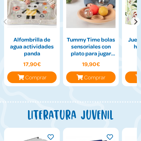
Alfombrilla de
Tummy Time bolas
Jueg
agua actividades
sensoriales con
hil
panda
plato para jugar
boca abajo
17,90€
19,90€
Comprar
Comprar
Literatura juvenil