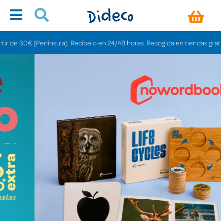
nsula). Recíbelo en 24/48 horas. Recogida en tiendas gratis en 3-6 días.