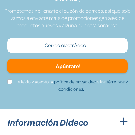
Prometemos no llenarte el buzón de correos, así que solo
vamos a enviarte mails de promociones geniales, de
productos nuevos y alguna que otra sorpresa.
¡Apúntate!
He leído y acepto la
política de privacidad
y los
términos y
condiciones.
Información Dideco