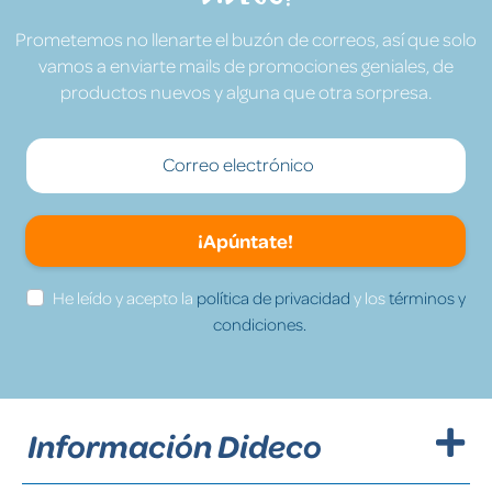
Prometemos no llenarte el buzón de correos, así que solo
vamos a enviarte mails de promociones geniales, de
productos nuevos y alguna que otra sorpresa.
¡Apúntate!
He leído y acepto la
política de privacidad
y los
términos y
condiciones.
Información Dideco