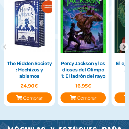
The Hidden Society
Percy Jackson y los
El ejé
: Hechizos y
dioses del Olimpo
A
abismos
1: El ladrón del rayo
24,90€
16,95€
Comprar
Comprar