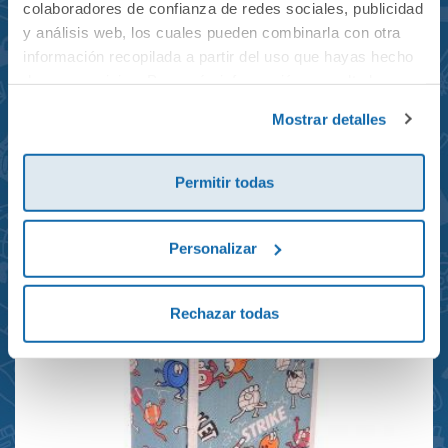
colaboradores de confianza de redes sociales, publicidad
y análisis web, los cuales pueden combinarla con otra
información recopilada a partir del uso que hayas hecho
de sus servicios. Para más información consulta la
Mochila mini Grand Prix
Política de Cookies
y la
Política de Privacidad
.
Mostrar detalles
reciclada 21x10x28cm
23,95€
Permitir todas
Personalizar
Rechazar todas