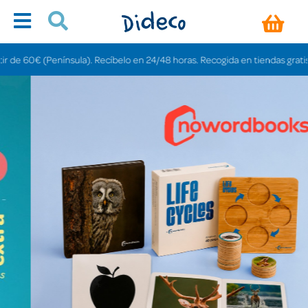
sula). Recíbelo en 24/48 horas. Recogida en tiendas gratis en 3-6 días.