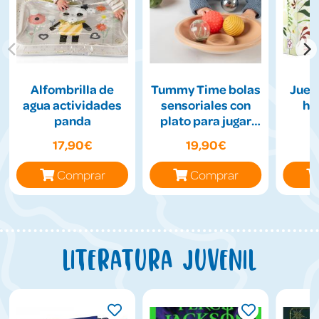
Alfombrilla de
Tummy Time bolas
Jueg
agua actividades
sensoriales con
hil
panda
plato para jugar
boca abajo
17,90€
19,90€
Comprar
Comprar
Literatura juvenil