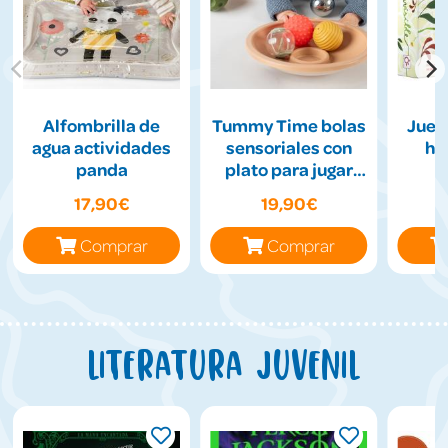
Alfombrilla de
Tummy Time bolas
Jueg
agua actividades
sensoriales con
hil
panda
plato para jugar
boca abajo
17,90€
19,90€
Comprar
Comprar
Literatura juvenil