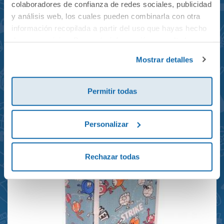
colaboradores de confianza de redes sociales, publicidad
y análisis web, los cuales pueden combinarla con otra
información recopilada a partir del uso que hayas hecho
de sus servicios. Para más información consulta la
Mochila mini Grand Prix
Política de Cookies
y la
Política de Privacidad
.
Mostrar detalles
reciclada 21x10x28cm
23,95€
Permitir todas
Personalizar
Rechazar todas