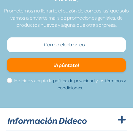
Prometemos no llenarte el buzón de correos, así que solo
vamos a enviarte mails de promociones geniales, de
productos nuevos y alguna que otra sorpresa.
¡Apúntate!
He leído y acepto la
política de privacidad
y los
términos y
condiciones.
Información Dideco