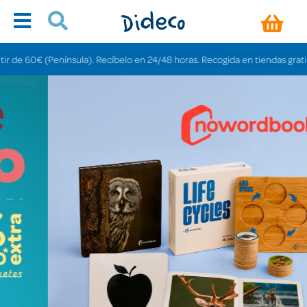
nsula). Recíbelo en 24/48 horas. Recogida en tiendas gratis en 3-6 días.