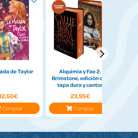
ada de Taylor
Alquimia y Fae 2:
¿Q
Brimstone, edición con
tapa dura y cantos
tintados
12,50€
23,95€
Comprar
Comprar