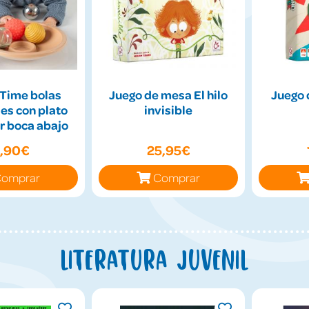
Time bolas
Juego de mesa El hilo
Juego 
es con plato
invisible
r boca abajo
9,90€
25,95€
omprar
Comprar
Literatura juvenil