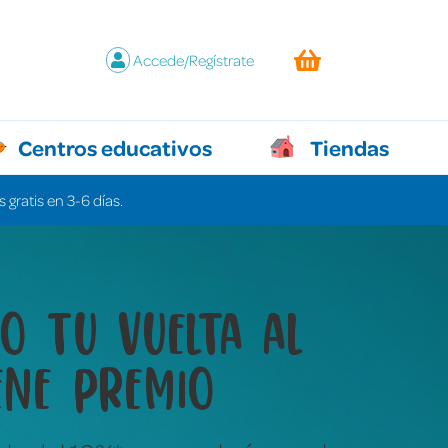
Accede/Regístrate
Centros educativos
Tiendas
 gratis en 3-6 días.
y juegos que lo
n todo sin decir ni
labra