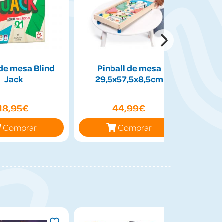
de mesa Blind
Pinball de mesa
Peluch
Jack
29,5x57,5x8,5cm
50cm
18,95€
44,99€
Comprar
Comprar