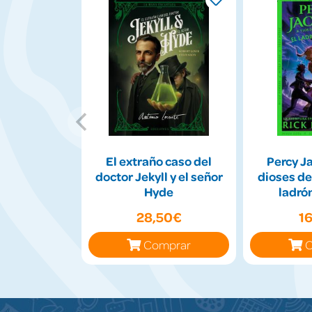
El extraño caso del
Percy Ja
doctor Jekyll y el señor
dioses de
Hyde
ladrón
28,50€
1
Comprar
C