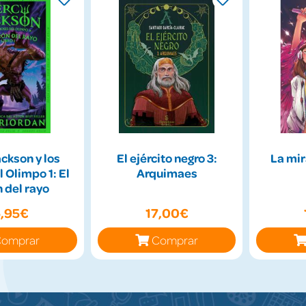
ckson y los
El ejército negro 3:
La mir
l Olimpo 1: El
Arquimaes
 del rayo
6,95€
17,00€
omprar
Comprar