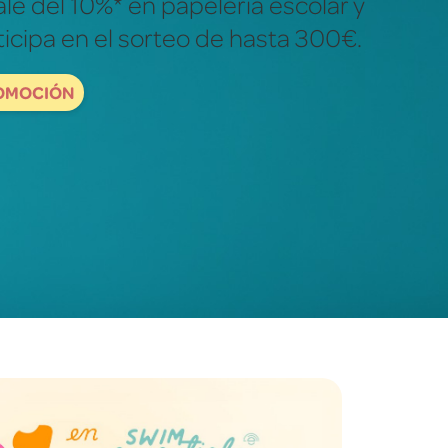
ales para descubrir y explorar el
dad.
ORDBOOKS