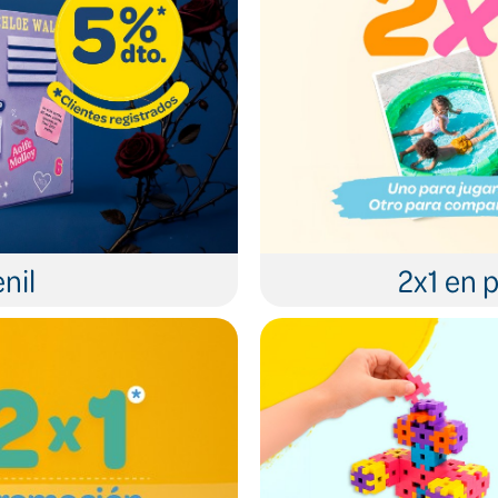
nil
2x1 en p