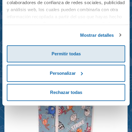
colaboradores de confianza de redes sociales, publicidad
y análisis web, los cuales pueden combinarla con otra
información recopilada a partir del uso que hayas hecho
de sus servicios. Para más información consulta la
Mochila mini Grand Prix
Política de Cookies
y la
Política de Privacidad
.
Mostrar detalles
reciclada 21x10x28cm
23,95€
Permitir todas
Personalizar
Rechazar todas