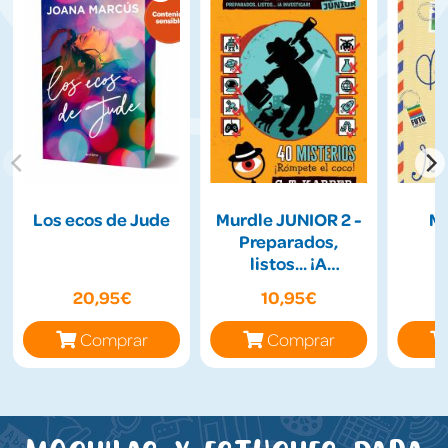
Los ecos de Jude
Murdle JUNIOR 2 -
Má
Preparados,
listos... ¡A
Investigar!
20,95€
10,95€
Comprar
Comprar