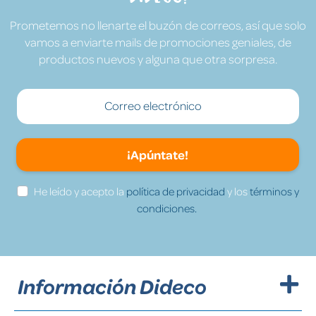
Prometemos no llenarte el buzón de correos, así que solo
vamos a enviarte mails de promociones geniales, de
productos nuevos y alguna que otra sorpresa.
¡Apúntate!
He leído y acepto la
política de privacidad
y los
términos y
condiciones.
Información Dideco