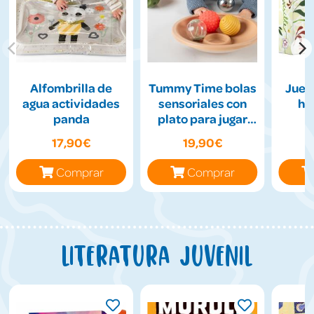
Alfombrilla de
Tummy Time bolas
Jueg
agua actividades
sensoriales con
hil
panda
plato para jugar
boca abajo
17,90€
19,90€
Comprar
Comprar
Literatura juvenil