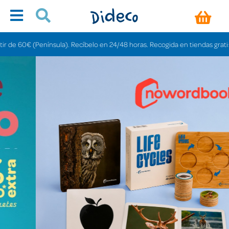
sula). Recíbelo en 24/48 horas. Recogida en tiendas gratis en 3-6 días.