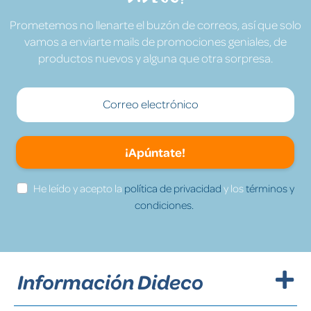
Prometemos no llenarte el buzón de correos, así que solo
vamos a enviarte mails de promociones geniales, de
productos nuevos y alguna que otra sorpresa.
¡Apúntate!
He leído y acepto la
política de privacidad
y los
términos y
condiciones.
Información Dideco