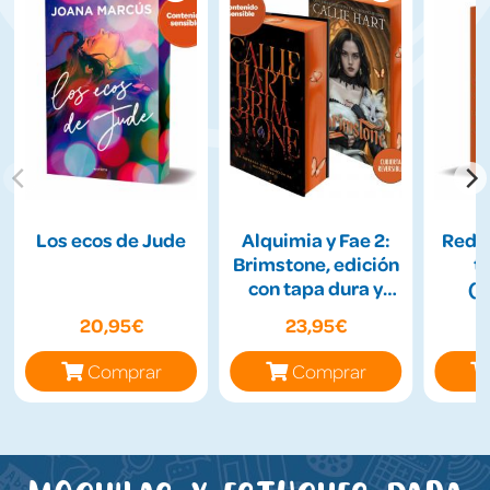
Los ecos de Jude
Alquimia y Fae 2:
Redes
Brimstone, edición
t
con tapa dura y
(I
cantos tintados
20,95€
23,95€
Comprar
Comprar