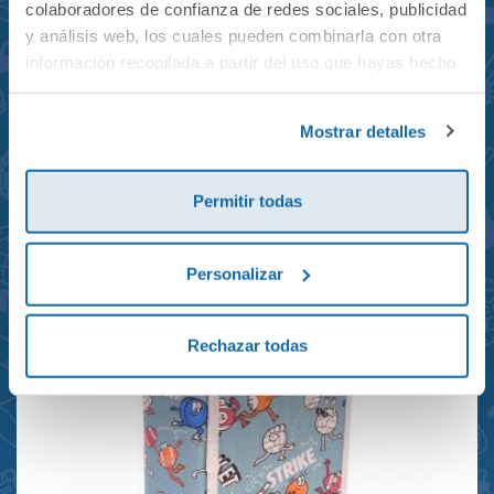
colaboradores de confianza de redes sociales, publicidad
y análisis web, los cuales pueden combinarla con otra
información recopilada a partir del uso que hayas hecho
de sus servicios. Para más información consulta la
Mochila mini Grand Prix
Política de Cookies
y la
Política de Privacidad
.
Mostrar detalles
reciclada 21x10x28cm
23,95€
Permitir todas
Personalizar
Rechazar todas