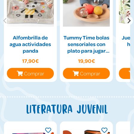
Alfombrilla de
Tummy Time bolas
Jueg
agua actividades
sensoriales con
hil
panda
plato para jugar
boca abajo
17,90€
19,90€
Comprar
Comprar
Literatura juvenil