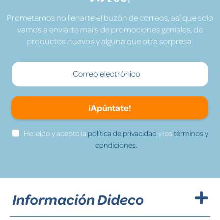
Prometemos no llenarte el buzón de correos, así que solo
vamos a enviarte mails de promociones geniales, de
productos nuevos y alguna que otra sorpresa.
¡Apúntate!
He leído y acepto la
política de privacidad
y los
términos y
condiciones.
Información Dideco