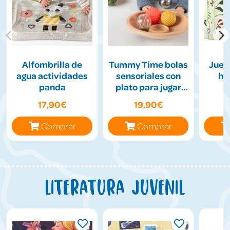
Alfombrilla de
Tummy Time bolas
Jueg
agua actividades
sensoriales con
hil
panda
plato para jugar
boca abajo
17,90€
19,90€
Comprar
Comprar
Literatura juvenil