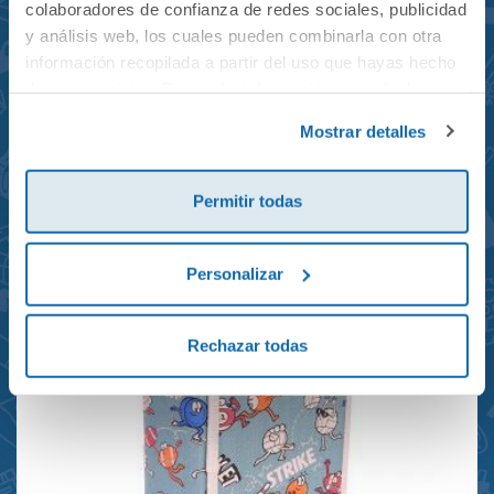
colaboradores de confianza de redes sociales, publicidad
y análisis web, los cuales pueden combinarla con otra
información recopilada a partir del uso que hayas hecho
de sus servicios. Para más información consulta la
Mochila mini Grand Prix
Política de Cookies
y la
Política de Privacidad
.
Mostrar detalles
reciclada 21x10x28cm
23,95€
Permitir todas
Personalizar
Rechazar todas