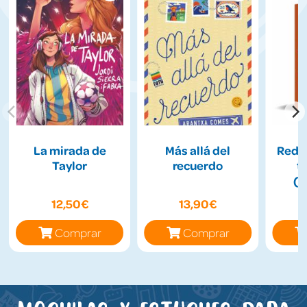
La mirada de
Más allá del
Redes
Taylor
recuerdo
t
(I
12,50€
13,90€
Comprar
Comprar