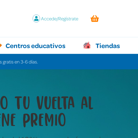
Accede/Regístrate
Centros educativos
Tiendas
 gratis en 3-6 días.
y juegos que lo
n todo sin decir ni
labra