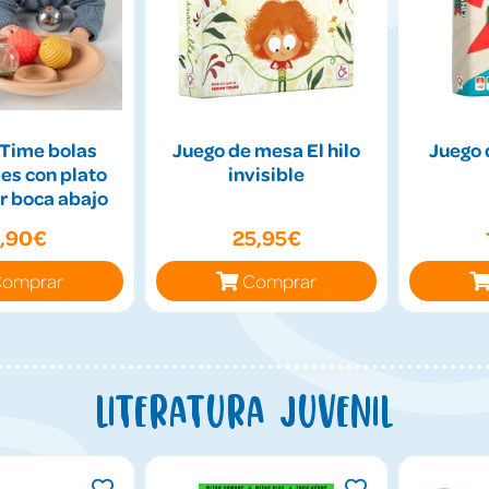
Time bolas
Juego de mesa El hilo
Juego 
es con plato
invisible
r boca abajo
9,90€
25,95€
omprar
Comprar
Literatura juvenil