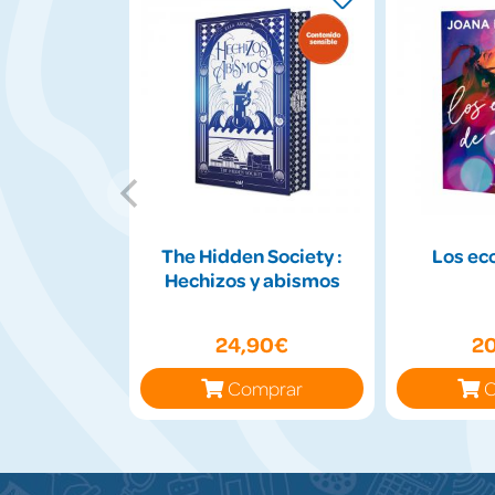
The Hidden Society :
Los ec
Hechizos y abismos
24,90€
2
Comprar
C