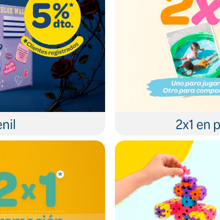
nil
2x1 en p