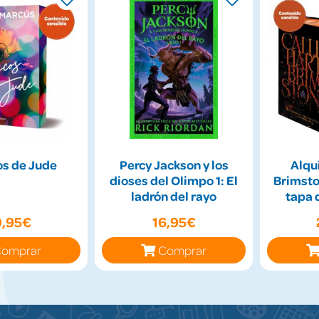
os de Jude
Percy Jackson y los
Alqui
dioses del Olimpo 1: El
Brimsto
ladrón del rayo
tapa 
0,95€
16,95€
omprar
Comprar