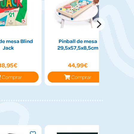
de mesa Blind
Pinball de mesa
Peluch
Jack
29,5x57,5x8,5cm
50cm
18,95€
44,99€
Comprar
Comprar