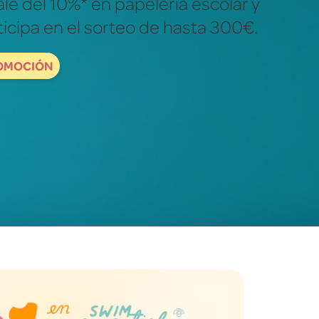
ales para descubrir y explorar el
dad.
ORDBOOKS