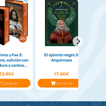
mia y Fae 2:
El ejército negro 3:
Redes
ne, edición con
Arquimaes
dur
dura y cantos
tintados
23,95€
17,00€
Comprar
Comprar