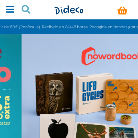
sula). Recíbelo en 24/48 horas. Recogida en tiendas gratis en 3-6 días.