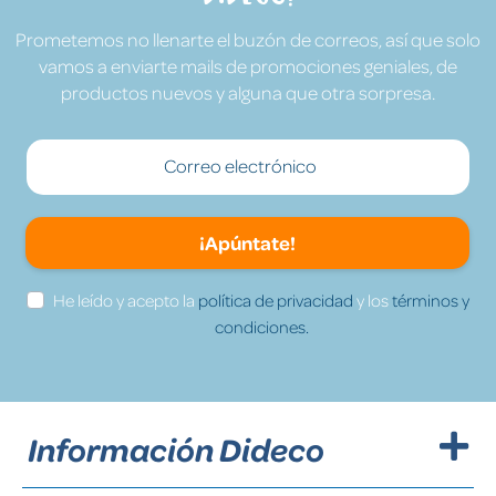
Prometemos no llenarte el buzón de correos, así que solo
vamos a enviarte mails de promociones geniales, de
productos nuevos y alguna que otra sorpresa.
¡Apúntate!
He leído y acepto la
política de privacidad
y los
términos y
condiciones.
Información Dideco