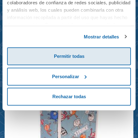
colaboradores de confianza de redes sociales, publicidad
y análisis web, los cuales pueden combinarla con otra
información recopilada a partir del uso que hayas hecho
de sus servicios. Para más información consulta la
Mochila mini Grand Prix
Política de Cookies
y la
Política de Privacidad
.
Mostrar detalles
reciclada 21x10x28cm
23,95€
Permitir todas
Personalizar
Rechazar todas