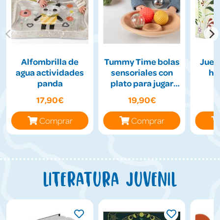
Alfombrilla de
Tummy Time bolas
Jueg
agua actividades
sensoriales con
hil
panda
plato para jugar
boca abajo
17,90€
19,90€
Comprar
Comprar
Literatura juvenil