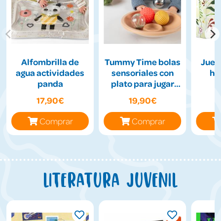
Alfombrilla de
Tummy Time bolas
Jueg
agua actividades
sensoriales con
hil
panda
plato para jugar
boca abajo
17,90€
19,90€
Comprar
Comprar
Literatura juvenil