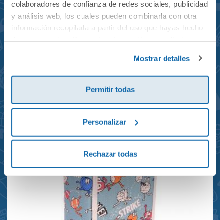
colaboradores de confianza de redes sociales, publicidad
y análisis web, los cuales pueden combinarla con otra
información recopilada a partir del uso que hayas hecho
de sus servicios. Para más información consulta la
Mochila mini Grand Prix
Política de Cookies
y la
Política de Privacidad
.
Mostrar detalles
reciclada 21x10x28cm
23,95€
Permitir todas
Personalizar
Rechazar todas