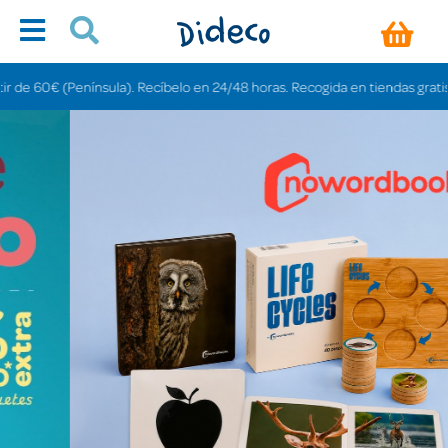
nsula). Recíbelo en 24/48 horas. Recogida en tiendas gratis en 3-6 días.