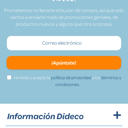
Prometemos no llenarte el buzón de correos, así que solo
vamos a enviarte mails de promociones geniales, de
productos nuevos y alguna que otra sorpresa.
¡Apúntate!
He leído y acepto la
política de privacidad
y los
términos y
condiciones.
Información Dideco