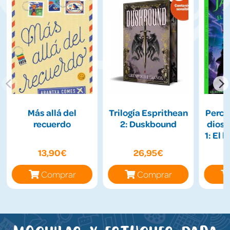
Más allá del
Trilogía Esprithean
Percy 
recuerdo
2: Duskbound
diose
1: El 
13,90€
26,95€
Comprar
Comprar