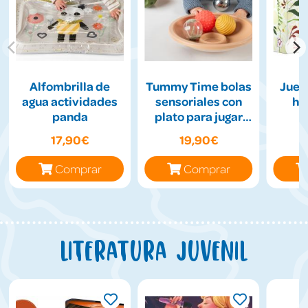
Alfombrilla de
Tummy Time bolas
Jueg
agua actividades
sensoriales con
hil
panda
plato para jugar
boca abajo
17,90€
19,90€
Comprar
Comprar
Literatura juvenil