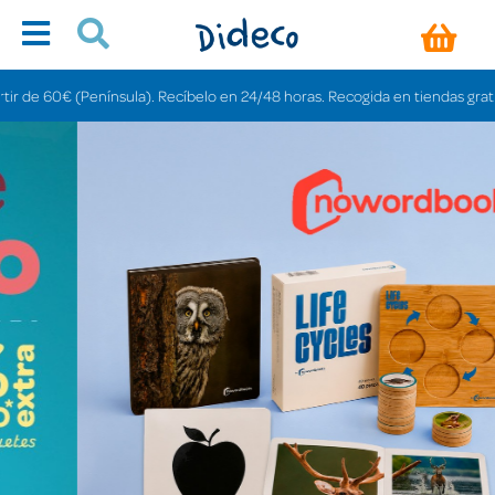
ínsula). Recíbelo en 24/48 horas. Recogida en tiendas gratis en 3-6 días.