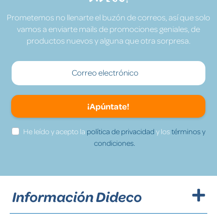
Prometemos no llenarte el buzón de correos, así que solo
vamos a enviarte mails de promociones geniales, de
productos nuevos y alguna que otra sorpresa.
¡Apúntate!
He leído y acepto la
política de privacidad
y los
términos y
condiciones.
Información Dideco