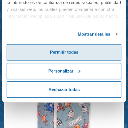
colaboradores de confianza de redes sociales, publicidad
y análisis web, los cuales pueden combinarla con otra
información recopilada a partir del uso que hayas hecho
de sus servicios. Para más información consulta la
Mochila mini Grand Prix
Política de Cookies
y la
Política de Privacidad
.
Mostrar detalles
reciclada 21x10x28cm
23,95€
Permitir todas
Personalizar
Rechazar todas