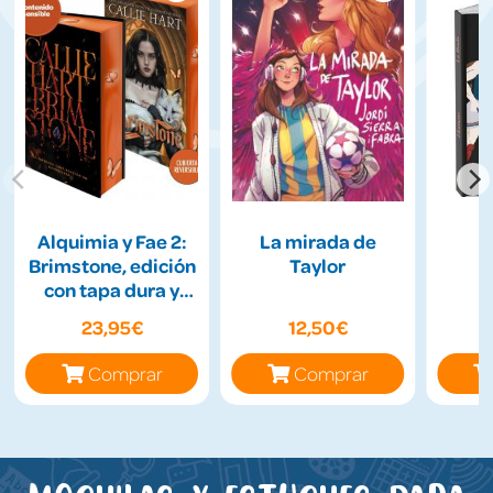
Alquimia y Fae 2:
La mirada de
Brimstone, edición
Taylor
con tapa dura y
cantos tintados
23,95€
12,50€
Comprar
Comprar