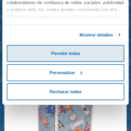
colaboradores de confianza de redes sociales, publicidad
y análisis web, los cuales pueden combinarla con otra
información recopilada a partir del uso que hayas hecho
de sus servicios. Para más información consulta la
Mochila mini Grand Prix
Política de Cookies
y la
Política de Privacidad
.
Mostrar detalles
reciclada 21x10x28cm
23,95€
Permitir todas
Personalizar
Rechazar todas