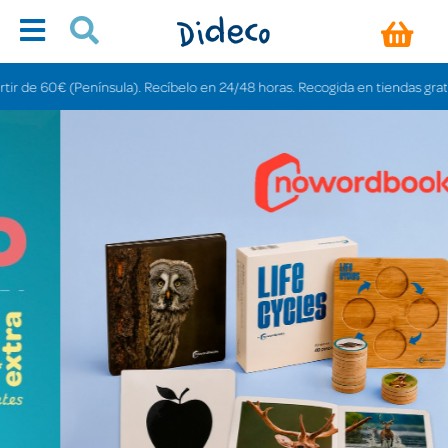
ínsula). Recíbelo en 24/48 horas. Recogida en tiendas gratis en 3-6 días.