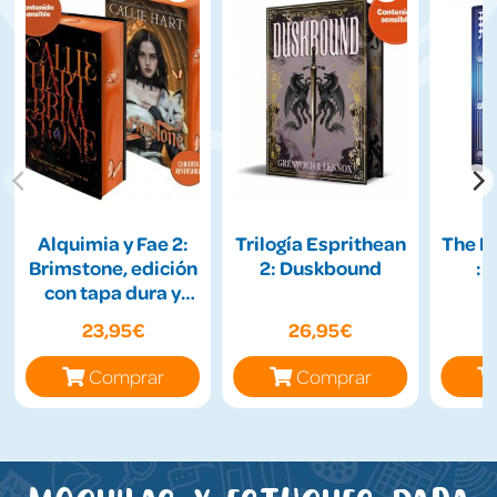
Alquimia y Fae 2:
Trilogía Esprithean
The H
Brimstone, edición
2: Duskbound
: 
con tapa dura y
cantos tintados
23,95€
26,95€
Comprar
Comprar