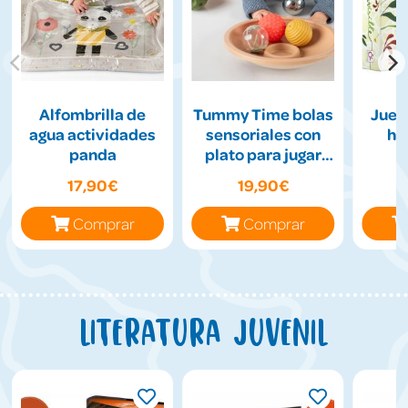
Alfombrilla de
Tummy Time bolas
Jueg
agua actividades
sensoriales con
hil
panda
plato para jugar
boca abajo
17,90€
19,90€
Comprar
Comprar
Literatura juvenil