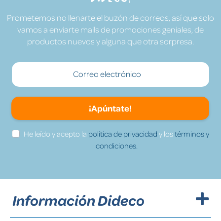
Prometemos no llenarte el buzón de correos, así que solo
vamos a enviarte mails de promociones geniales, de
productos nuevos y alguna que otra sorpresa.
¡Apúntate!
He leído y acepto la
política de privacidad
y los
términos y
condiciones.
Información Dideco