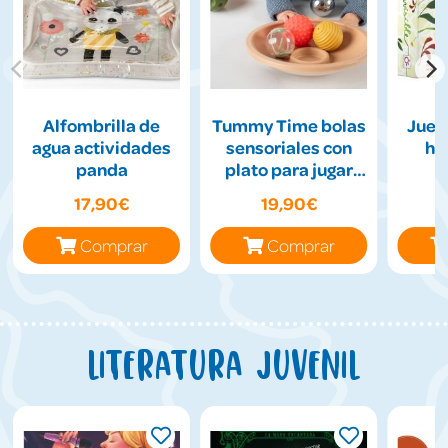
Alfombrilla de
Tummy Time bolas
Jueg
agua actividades
sensoriales con
hil
panda
plato para jugar
boca abajo
17,90€
19,90€
Comprar
Comprar
Literatura juvenil