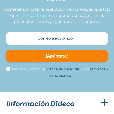
Prometemos no llenarte el buzón de correos, así que solo
vamos a enviarte mails de promociones geniales, de
productos nuevos y alguna que otra sorpresa.
¡Apúntate!
He leído y acepto la
política de privacidad
y los
términos y
condiciones.
Información Dideco