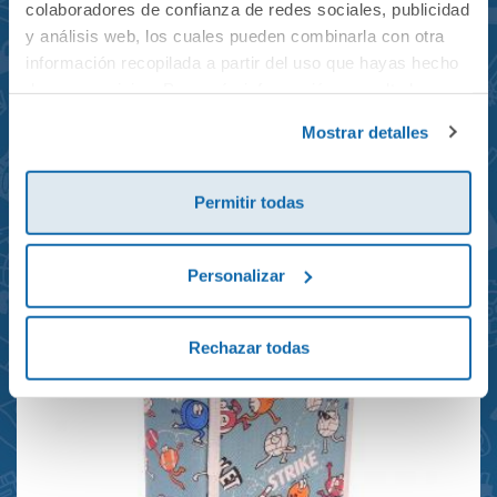
colaboradores de confianza de redes sociales, publicidad
y análisis web, los cuales pueden combinarla con otra
información recopilada a partir del uso que hayas hecho
de sus servicios. Para más información consulta la
Mochila mini Grand Prix
Política de Cookies
y la
Política de Privacidad
.
Mostrar detalles
reciclada 21x10x28cm
23,95€
Permitir todas
Personalizar
Rechazar todas