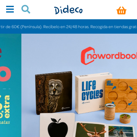
sula). Recíbelo en 24/48 horas. Recogida en tiendas gratis en 3-6 días.