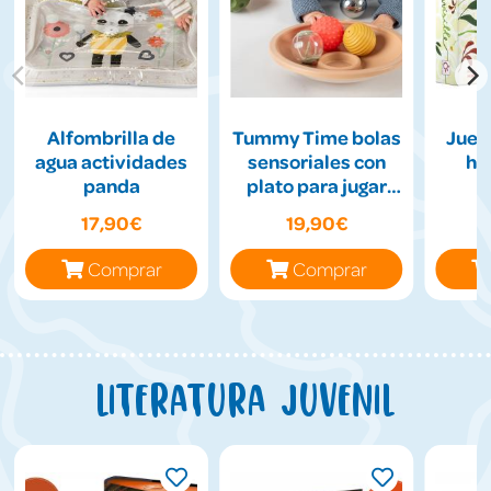
Alfombrilla de
Tummy Time bolas
Jueg
agua actividades
sensoriales con
hil
panda
plato para jugar
boca abajo
17,90€
19,90€
Comprar
Comprar
Literatura juvenil