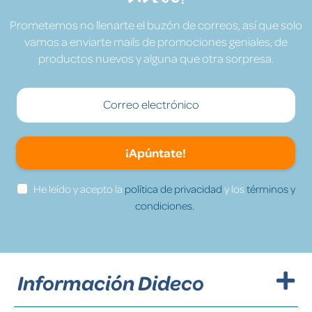
Prometemos no llenarte el buzón de correos, así que solo
vamos a enviarte mails de promociones geniales, de
productos nuevos y alguna que otra sorpresa.
¡Apúntate!
He leído y acepto la
política de privacidad
y los
términos y
condiciones.
Información Dideco