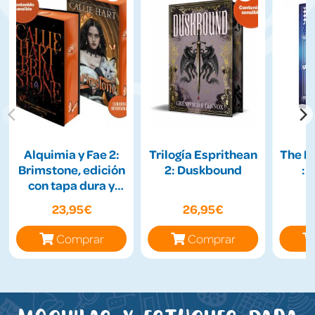
Alquimia y Fae 2:
Trilogía Esprithean
The H
Brimstone, edición
2: Duskbound
: 
con tapa dura y
cantos tintados
23,95€
26,95€
Comprar
Comprar