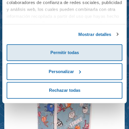
colaboradores de confianza de redes sociales, publicidad
y análisis web, los cuales pueden combinarla con otra
información recopilada a partir del uso que hayas hecho
de sus servicios. Para más información consulta la
Mochila mini Grand Prix
Política de Cookies
y la
Política de Privacidad
.
Mostrar detalles
reciclada 21x10x28cm
23,95€
Permitir todas
Personalizar
Rechazar todas