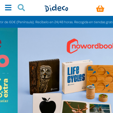
nsula). Recíbelo en 24/48 horas. Recogida en tiendas gratis en 3-6 días.