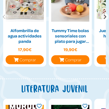
Alfombrilla de
Tummy Time bolas
Jueg
agua actividades
sensoriales con
hil
panda
plato para jugar
boca abajo
17,90€
19,90€
Comprar
Comprar
Literatura juvenil