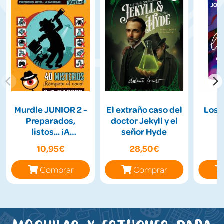
Murdle JUNIOR 2 -
El extraño caso del
Los 
Preparados,
doctor Jekyll y el
listos... ¡A
señor Hyde
Investigar!
10,95€
28,50€
Comprar
Comprar