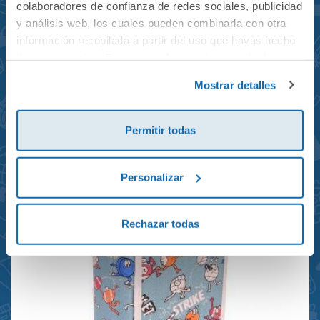
colaboradores de confianza de redes sociales, publicidad
y análisis web, los cuales pueden combinarla con otra
información recopilada a partir del uso que hayas hecho
de sus servicios. Para más información consulta la
Mochila mini Grand Prix
Política de Cookies
y la
Política de Privacidad
.
Mostrar detalles
reciclada 21x10x28cm
23,95€
Permitir todas
Personalizar
Rechazar todas