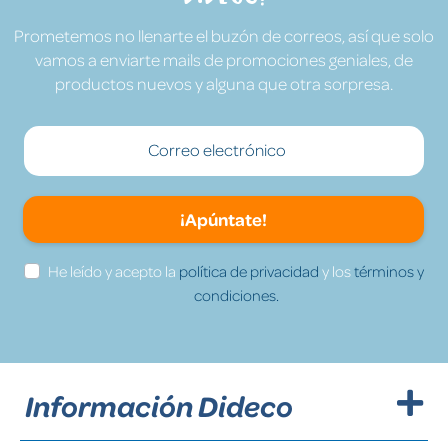
Prometemos no llenarte el buzón de correos, así que solo
vamos a enviarte mails de promociones geniales, de
productos nuevos y alguna que otra sorpresa.
¡Apúntate!
He leído y acepto la
política de privacidad
y los
términos y
condiciones.
Información Dideco