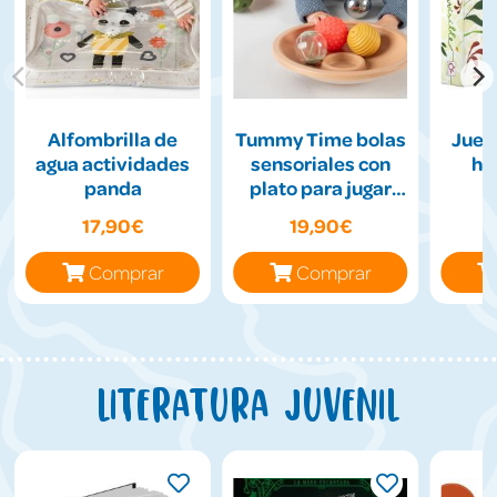
Alfombrilla de
Tummy Time bolas
Jueg
agua actividades
sensoriales con
hil
panda
plato para jugar
boca abajo
17,90€
19,90€
Comprar
Comprar
Literatura juvenil