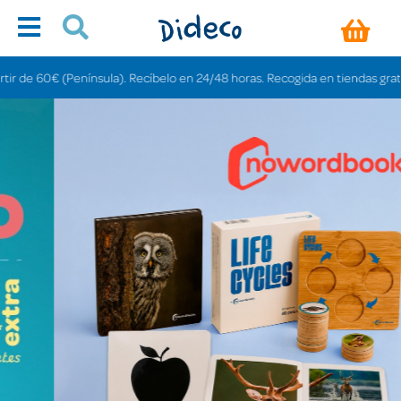
ínsula). Recíbelo en 24/48 horas. Recogida en tiendas gratis en 3-6 días.