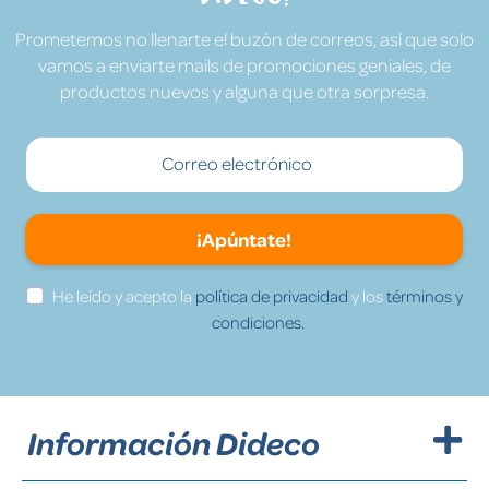
Prometemos no llenarte el buzón de correos, así que solo
vamos a enviarte mails de promociones geniales, de
productos nuevos y alguna que otra sorpresa.
¡Apúntate!
He leído y acepto la
política de privacidad
y los
términos y
condiciones.
Información Dideco