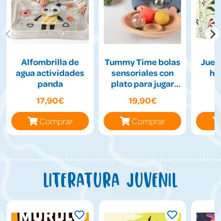
Alfombrilla de
Tummy Time bolas
Jueg
agua actividades
sensoriales con
hil
panda
plato para jugar
boca abajo
17,90€
19,90€
Comprar
Comprar
Literatura juvenil