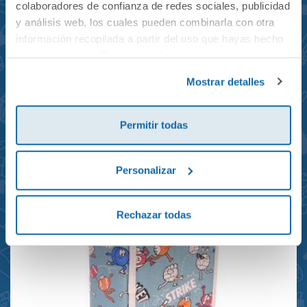
colaboradores de confianza de redes sociales, publicidad
y análisis web, los cuales pueden combinarla con otra
información recopilada a partir del uso que hayas hecho
de sus servicios. Para más información consulta la
Mochila mini Grand Prix
Política de Cookies
y la
Política de Privacidad
.
Mostrar detalles
reciclada 21x10x28cm
23,95€
Permitir todas
Personalizar
Rechazar todas