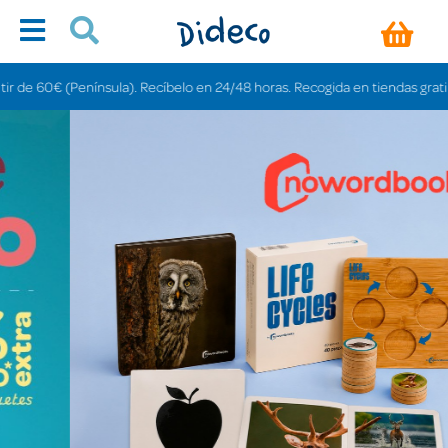
sula). Recíbelo en 24/48 horas. Recogida en tiendas gratis en 3-6 días.