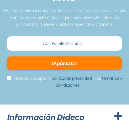
Prometemos no llenarte el buzón de correos, así que solo
vamos a enviarte mails de promociones geniales, de
productos nuevos y alguna que otra sorpresa.
¡Apúntate!
He leído y acepto la
política de privacidad
y los
términos y
condiciones.
Información Dideco