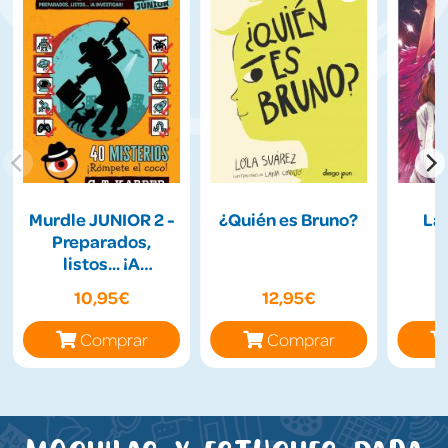
Murdle JUNIOR 2 -
¿Quién es Bruno?
La
Preparados,
listos... ¡A
Investigar!
10,95€
12,95€
Comprar
Comprar