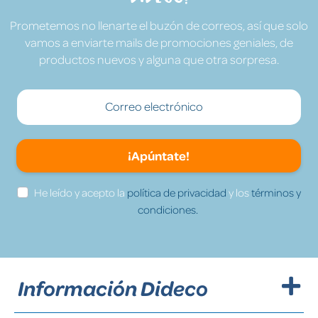
Prometemos no llenarte el buzón de correos, así que solo
vamos a enviarte mails de promociones geniales, de
productos nuevos y alguna que otra sorpresa.
¡Apúntate!
He leído y acepto la
política de privacidad
y los
términos y
condiciones.
Información Dideco