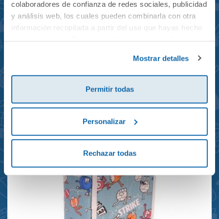
colaboradores de confianza de redes sociales, publicidad
y análisis web, los cuales pueden combinarla con otra
información recopilada a partir del uso que hayas hecho
de sus servicios. Para más información consulta la
Mochila mini Grand Prix
Política de Cookies
y la
Política de Privacidad
.
Mostrar detalles
reciclada 21x10x28cm
23,95€
Permitir todas
Personalizar
Rechazar todas