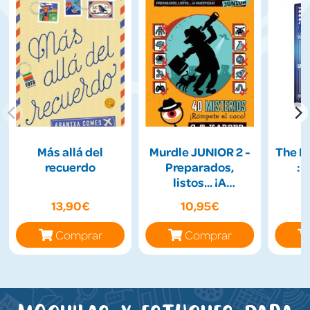
Más allá del
Murdle JUNIOR 2 -
The H
recuerdo
Preparados,
: 
listos... ¡A
Investigar!
13,90€
10,95€
Comprar
Comprar