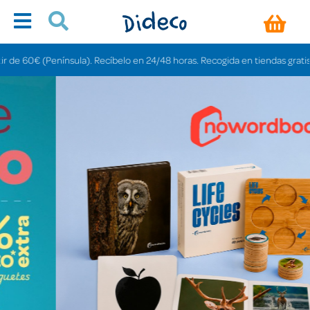
sula). Recíbelo en 24/48 horas. Recogida en tiendas gratis en 3-6 días.