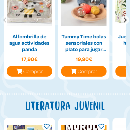
Alfombrilla de
Tummy Time bolas
Jueg
agua actividades
sensoriales con
hil
panda
plato para jugar
boca abajo
17,90€
19,90€
Comprar
Comprar
Literatura juvenil