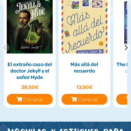
El extraño caso del
Más allá del
The H
doctor Jekyll y el
recuerdo
: 
señor Hyde
28,50€
13,90€
Comprar
Comprar