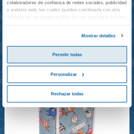
colaboradores de confianza de redes sociales, publicidad
y análisis web, los cuales pueden combinarla con otra
información recopilada a partir del uso que hayas hecho
de sus servicios. Para más información consulta la
Mochila mini Grand Prix
Política de Cookies
y la
Política de Privacidad
.
Mostrar detalles
reciclada 21x10x28cm
23,95€
Permitir todas
Personalizar
Rechazar todas