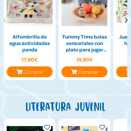
Alfombrilla de
Tummy Time bolas
Jueg
agua actividades
sensoriales con
hil
panda
plato para jugar
boca abajo
17,90€
19,90€
Comprar
Comprar
Literatura juvenil