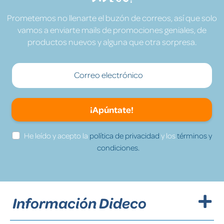
Prometemos no llenarte el buzón de correos, así que solo
vamos a enviarte mails de promociones geniales, de
productos nuevos y alguna que otra sorpresa.
¡Apúntate!
He leído y acepto la
política de privacidad
y los
términos y
condiciones.
Información Dideco