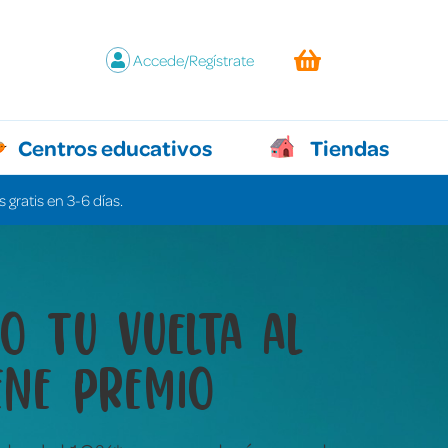
Accede/Regístrate
Centros educativos
Tiendas
 gratis en 3-6 días.
y juegos que lo
n todo sin decir ni
labra