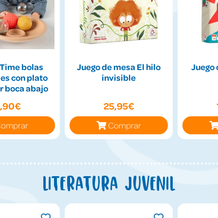
Time bolas
Juego de mesa El hilo
Juego 
es con plato
invisible
r boca abajo
9,90€
25,95€
omprar
Comprar
Literatura juvenil