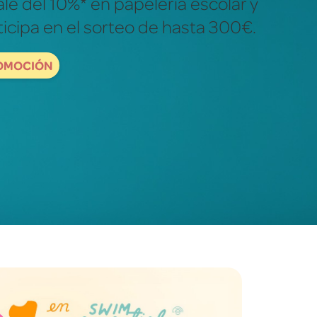
ales para descubrir y explorar el
dad.
ORDBOOKS