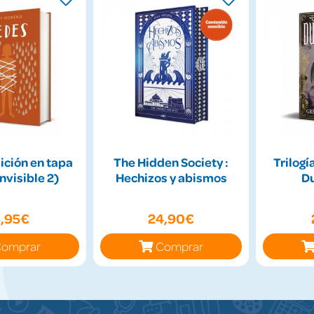
ición en tapa
The Hidden Society :
Trilogí
Invisible 2)
Hechizos y abismos
D
8,95€
24,90€
omprar
Comprar