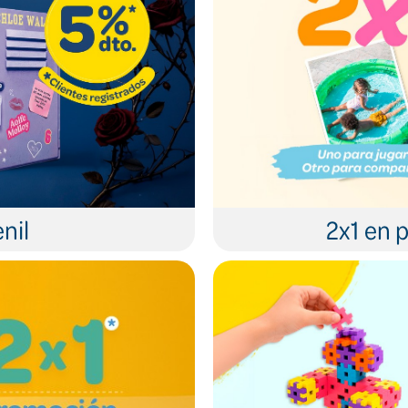
nil
2x1 en p