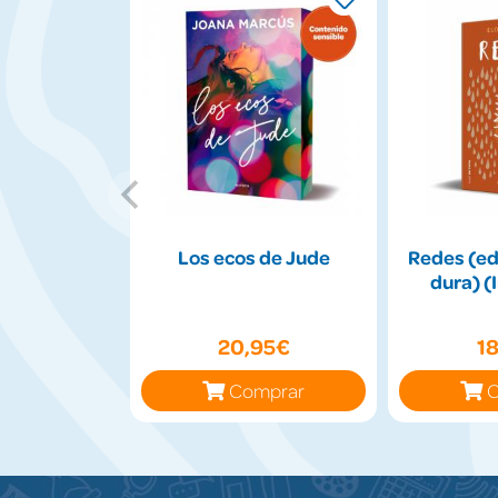
Los ecos de Jude
Redes (ed
dura) (
20,95€
1
Comprar
C