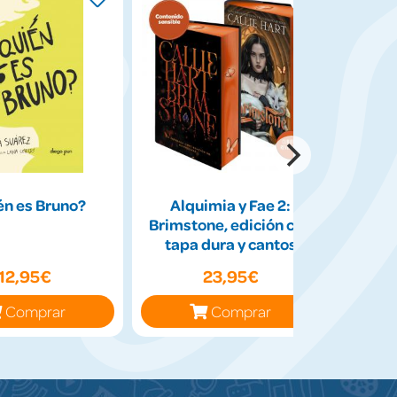
én es Bruno?
Alquimia y Fae 2:
Lo
Brimstone, edición con
tapa dura y cantos
tintados
12,95€
23,95€
Comprar
Comprar