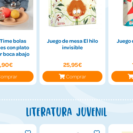
Time bolas
Juego de mesa El hilo
Juego 
es con plato
invisible
r boca abajo
9,90€
25,95€
omprar
Comprar
Literatura juvenil