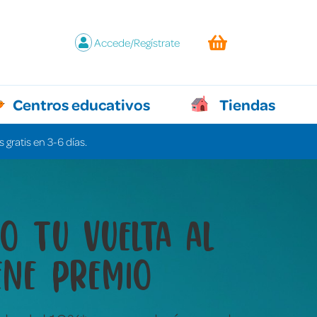
Accede/Regístrate
Centros educativos
Tiendas
 gratis en 3-6 días.
y juegos que lo
n todo sin decir ni
labra