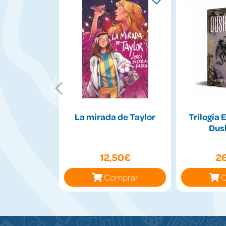
La mirada de Taylor
Trilogía 
Dus
12,50€
2
Comprar
C