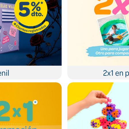
nil
2x1 en p