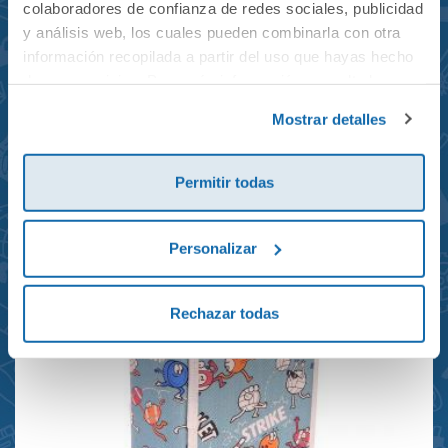
colaboradores de confianza de redes sociales, publicidad
y análisis web, los cuales pueden combinarla con otra
información recopilada a partir del uso que hayas hecho
de sus servicios. Para más información consulta la
Mochila mini Grand Prix
Política de Cookies
y la
Política de Privacidad
.
Mostrar detalles
reciclada 21x10x28cm
23,95€
Permitir todas
Personalizar
Rechazar todas