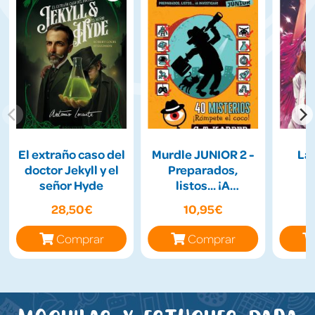
El extraño caso del
Murdle JUNIOR 2 -
La
doctor Jekyll y el
Preparados,
señor Hyde
listos... ¡A
Investigar!
28,50€
10,95€
Comprar
Comprar