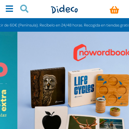
nsula). Recíbelo en 24/48 horas. Recogida en tiendas gratis en 3-6 días.