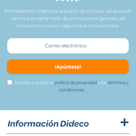
Prometemos no llenarte el buzón de correos, así que solo
vamos a enviarte mails de promociones geniales, de
productos nuevos y alguna que otra sorpresa.
¡Apúntate!
He leído y acepto la
política de privacidad
y los
términos y
condiciones.
Información Dideco