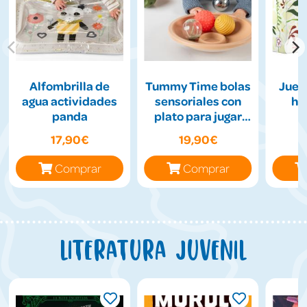
Alfombrilla de
Tummy Time bolas
Jueg
agua actividades
sensoriales con
hil
panda
plato para jugar
boca abajo
17,90€
19,90€
Comprar
Comprar
Literatura juvenil