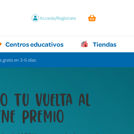
Accede/Regístrate
Centros educativos
Tiendas
 gratis en 3-6 días.
y juegos que lo
n todo sin decir ni
labra