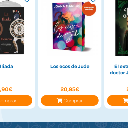
 Ilíada
Los ecos de Jude
El ext
doctor J
9,90€
20,95€
omprar
Comprar