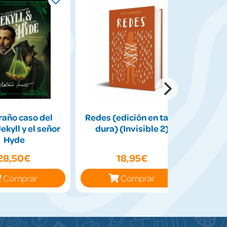
raño caso del
Redes (edición en tapa
Perc
ekyll y el señor
dura) (Invisible 2)
diose
Hyde
la
28,50€
18,95€
Comprar
Comprar