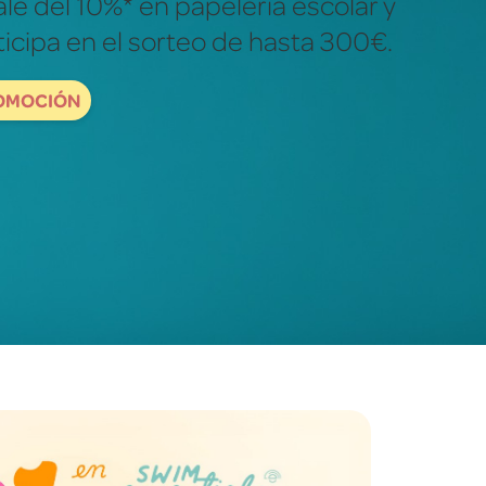
ales para descubrir y explorar el
dad.
ORDBOOKS