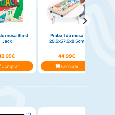
de mesa Blind
Pinball de mesa
Peluch
Jack
29,5x57,5x8,5cm
50cm
18,95€
44,99€
Comprar
Comprar