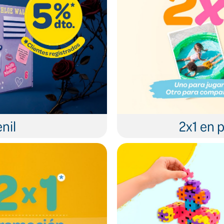
nil
2x1 en p