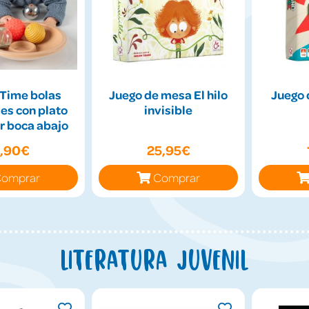
Time bolas
Juego de mesa El hilo
Juego 
es con plato
invisible
r boca abajo
9,90€
25,95€
omprar
Comprar
Literatura juvenil