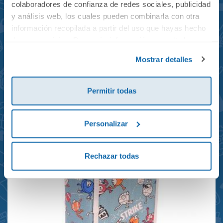
colaboradores de confianza de redes sociales, publicidad
y análisis web, los cuales pueden combinarla con otra
información recopilada a partir del uso que hayas hecho
de sus servicios. Para más información consulta la
Mochila mini Grand Prix
Política de Cookies
y la
Política de Privacidad
.
Mostrar detalles
reciclada 21x10x28cm
23,95€
Permitir todas
Personalizar
Rechazar todas