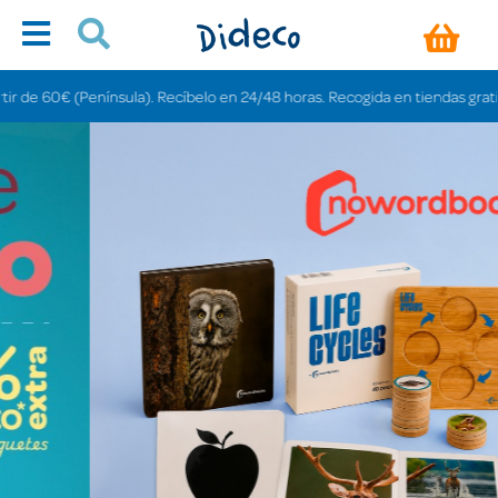
nsula). Recíbelo en 24/48 horas. Recogida en tiendas gratis en 3-6 días.