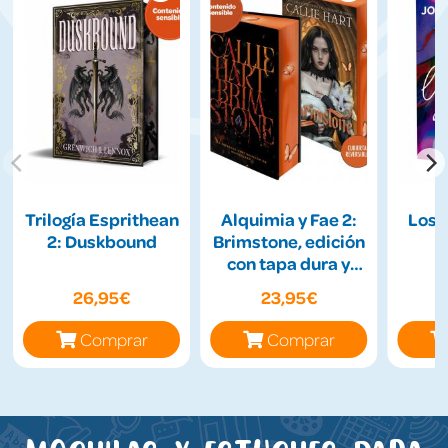
Trilogía Esprithean
Alquimia y Fae 2:
Los 
2: Duskbound
Brimstone, edición
con tapa dura y
cantos tintados
26,95€
23,95€
Comprar
Comprar