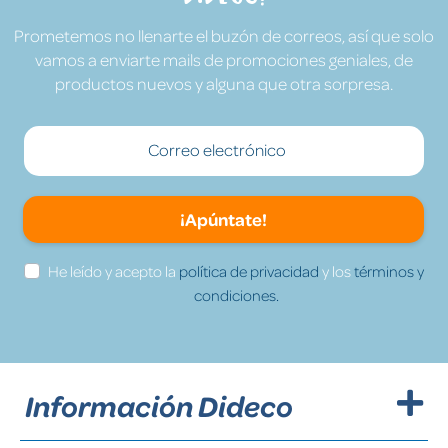
Prometemos no llenarte el buzón de correos, así que solo
vamos a enviarte mails de promociones geniales, de
productos nuevos y alguna que otra sorpresa.
¡Apúntate!
He leído y acepto la
política de privacidad
y los
términos y
condiciones.
Información Dideco