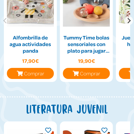
Alfombrilla de
Tummy Time bolas
Jueg
agua actividades
sensoriales con
hil
panda
plato para jugar
boca abajo
17,90€
19,90€
Comprar
Comprar
Literatura juvenil