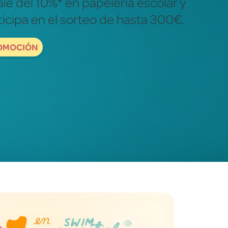
ales para descubrir y explorar el
dad.
ORDBOOKS