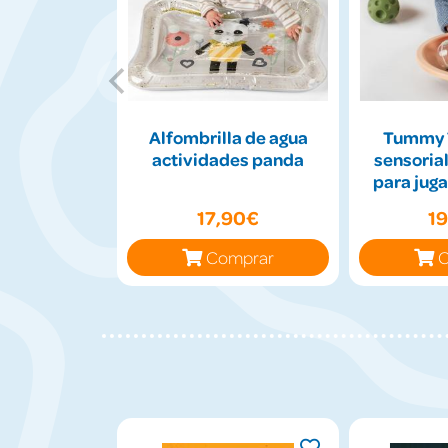
Alfombrilla de agua
Tummy 
actividades panda
sensorial
para juga
17,90€
1
Comprar
C