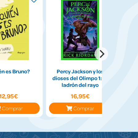
én es Bruno?
Percy Jackson y los
dioses del Olimpo 1: El
ladrón del rayo
12,95€
16,95€
Comprar
Comprar