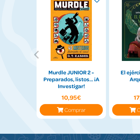
Murdle JUNIOR 2 -
El ejérc
Preparados, listos... ¡A
Arq
Investigar!
10,95€
1
Comprar
C