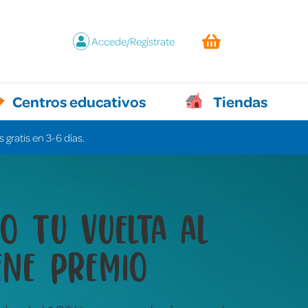
Accede/Regístrate
Centros educativos
Tiendas
 gratis en 3-6 días.
y juegos que lo
n todo sin decir ni
labra