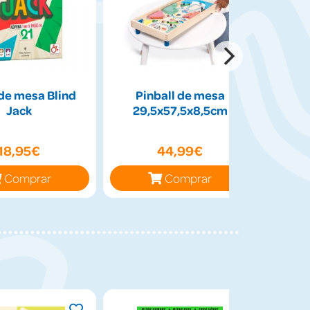
de mesa Blind
Pinball de mesa
Peluch
Jack
29,5x57,5x8,5cm
50cm
18,95€
44,99€
Comprar
Comprar