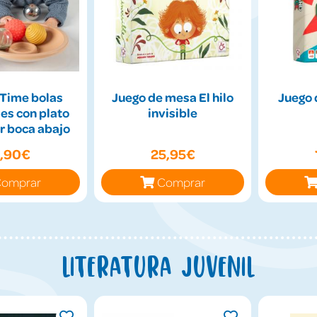
Time bolas
Juego de mesa El hilo
Juego 
es con plato
invisible
r boca abajo
9,90€
25,95€
omprar
Comprar
Literatura juvenil