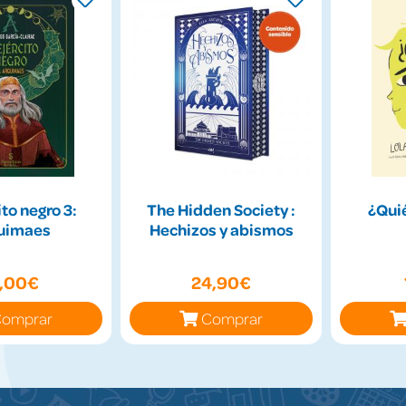
ito negro 3:
The Hidden Society :
¿Qui
uimaes
Hechizos y abismos
7,00€
24,90€
omprar
Comprar