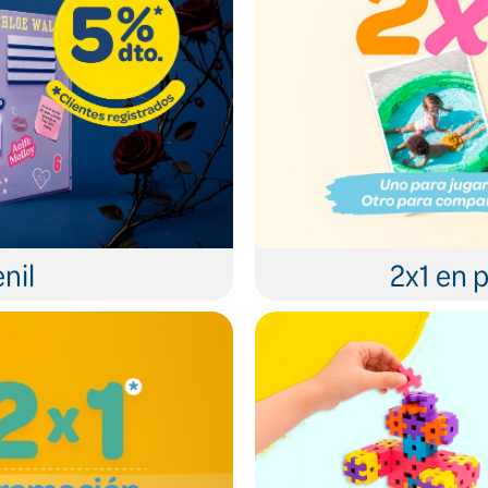
nil
2x1 en p