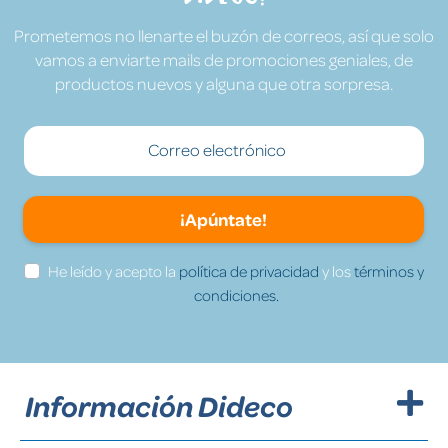
Prometemos no llenarte el buzón de correos, así que solo
vamos a enviarte mails de promociones geniales, de
productos nuevos y alguna que otra sorpresa.
¡Apúntate!
He leído y acepto la
política de privacidad
y los
términos y
condiciones.
Información Dideco