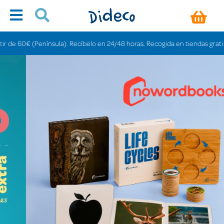
ínsula). Recíbelo en 24/48 horas. Recogida en tiendas gratis en 3-6 días.