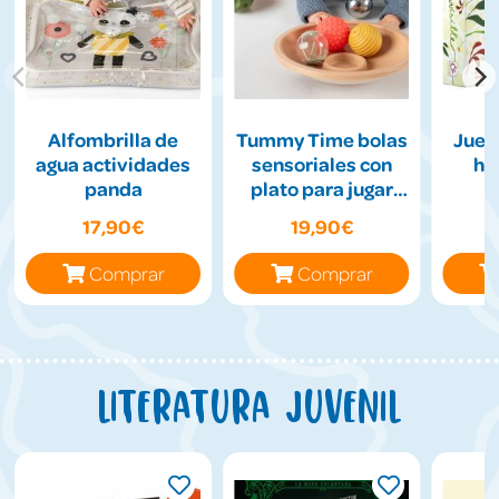
Alfombrilla de
Tummy Time bolas
Jueg
agua actividades
sensoriales con
hil
panda
plato para jugar
boca abajo
17,90€
19,90€
Comprar
Comprar
Literatura juvenil