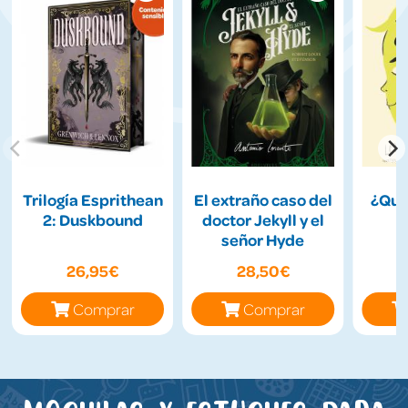
Trilogía Esprithean
El extraño caso del
¿Qui
2: Duskbound
doctor Jekyll y el
señor Hyde
26,95€
28,50€
Comprar
Comprar