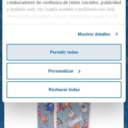
colaboradores de confianza de redes sociales, publicidad
y análisis web, los cuales pueden combinarla con otra
información recopilada a partir del uso que hayas hecho
de sus servicios. Para más información consulta la
Mochila mini Grand Prix
Política de Cookies
y la
Política de Privacidad
.
Mostrar detalles
reciclada 21x10x28cm
23,95€
Permitir todas
Personalizar
Rechazar todas