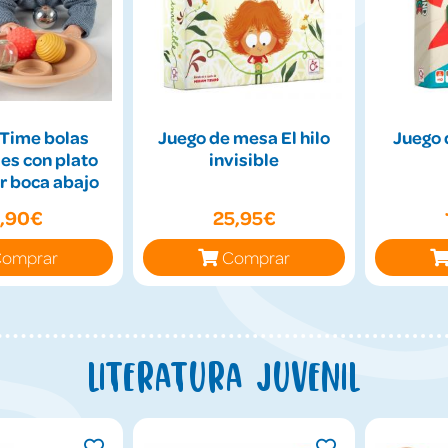
Time bolas
Juego de mesa El hilo
Juego 
es con plato
invisible
r boca abajo
9,90€
25,95€
omprar
Comprar
Literatura juvenil