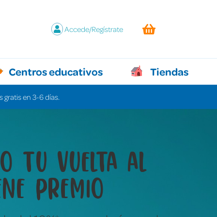
Accede/Regístrate
Centros educativos
Tiendas
 gratis en 3-6 días.
y juegos que lo
n todo sin decir ni
labra