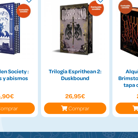
en Society :
Trilogía Esprithean 2:
Alqui
s y abismos
Duskbound
Brimsto
tapa 
4,90€
26,95€
omprar
Comprar