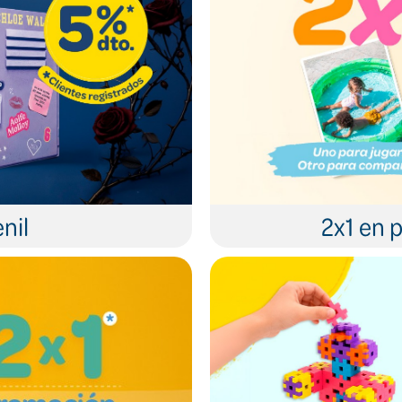
nil
2x1 en p