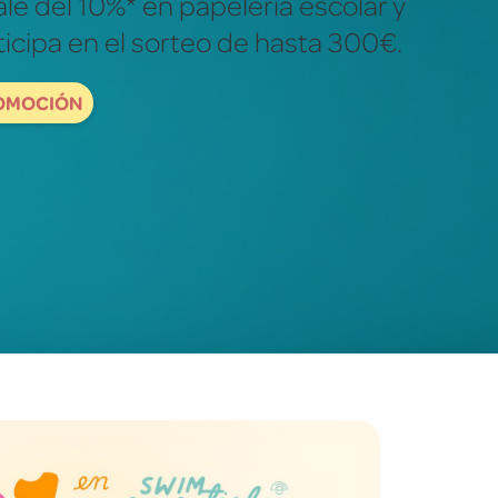
ales para descubrir y explorar el
dad.
ORDBOOKS