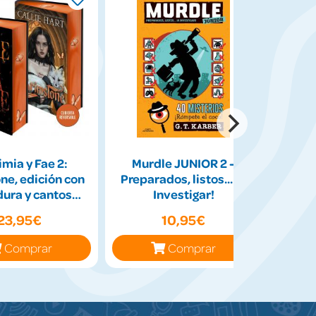
mia y Fae 2:
Murdle JUNIOR 2 -
Lo
ne, edición con
Preparados, listos... ¡A
dura y cantos
Investigar!
tintados
23,95€
10,95€
Comprar
Comprar