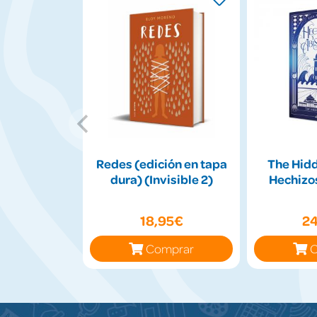
Redes (edición en tapa
The Hidd
dura) (Invisible 2)
Hechizo
18,95€
2
Comprar
C