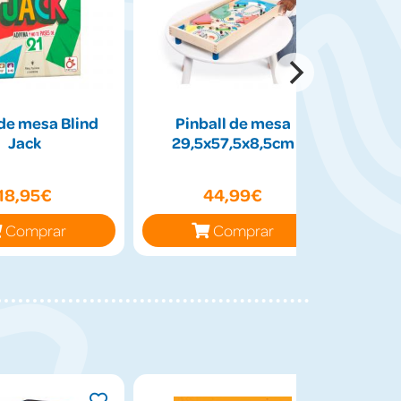
de mesa Blind
Pinball de mesa
Peluch
Jack
29,5x57,5x8,5cm
50cm
18,95€
44,99€
Comprar
Comprar