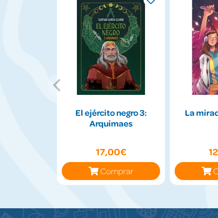
El ejército negro 3:
La mirad
Arquimaes
17,00€
1
Comprar
C