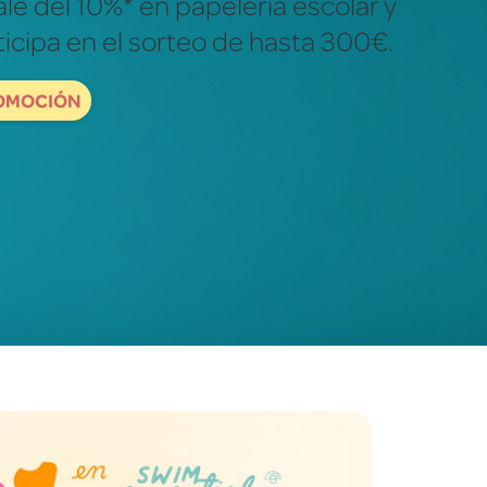
ales para descubrir y explorar el
dad.
ORDBOOKS