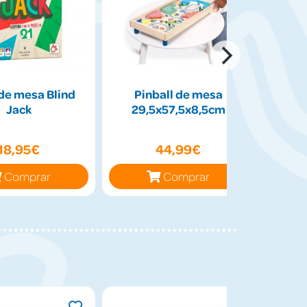
de mesa Blind
Pinball de mesa
Peluch
Jack
29,5x57,5x8,5cm
50cm
18,95€
44,99€
Comprar
Comprar