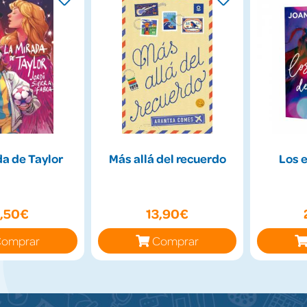
a de Taylor
Más allá del recuerdo
Los 
2,50€
13,90€
omprar
Comprar