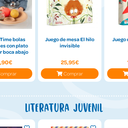
Time bolas
Juego de mesa El hilo
Juego 
es con plato
invisible
r boca abajo
9,90€
25,95€
omprar
Comprar
Literatura juvenil