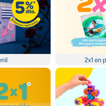
nil
2x1 en p