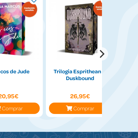
ecos de Jude
Trilogía Esprithean 2:
Redes
Duskbound
dur
20,95€
26,95€
Comprar
Comprar