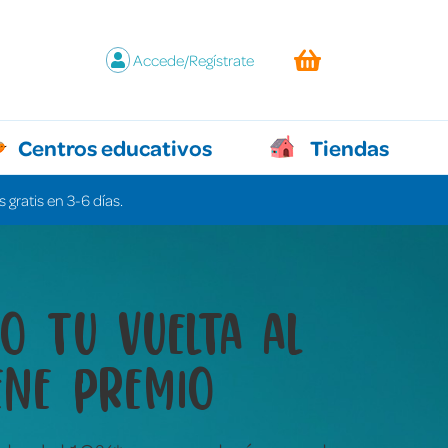
Accede/Regístrate
Centros educativos
Tiendas
 gratis en 3-6 días.
y juegos que lo
n todo sin decir ni
labra