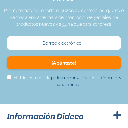
Prometemos no llenarte el buzón de correos, así que solo
vamos a enviarte mails de promociones geniales, de
productos nuevos y alguna que otra sorpresa.
¡Apúntate!
He leído y acepto la
política de privacidad
y los
términos y
condiciones.
Información Dideco