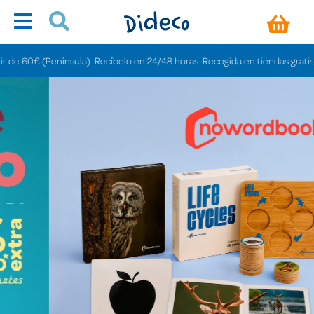
sula). Recíbelo en 24/48 horas. Recogida en tiendas gratis en 3-6 días.