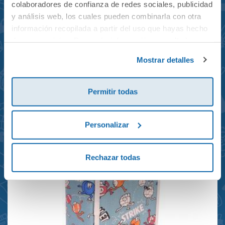
colaboradores de confianza de redes sociales, publicidad
y análisis web, los cuales pueden combinarla con otra
información recopilada a partir del uso que hayas hecho
de sus servicios. Para más información consulta la
Mochila mini Grand Prix
Política de Cookies
y la
Política de Privacidad
.
Mostrar detalles
reciclada 21x10x28cm
23,95€
Permitir todas
Personalizar
Rechazar todas