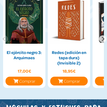
El ejército negro 3:
Redes (edición en
Arquimaes
tapa dura)
(Invisible 2)
17,00€
18,95€
Comprar
Comprar