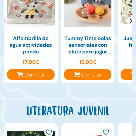
Alfombrilla de
Tummy Time bolas
Jueg
agua actividades
sensoriales con
hil
panda
plato para jugar
boca abajo
17,90€
19,90€
Comprar
Comprar
Literatura juvenil