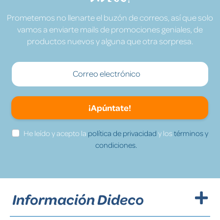
Prometemos no llenarte el buzón de correos, así que solo
vamos a enviarte mails de promociones geniales, de
productos nuevos y alguna que otra sorpresa.
¡Apúntate!
He leído y acepto la
política de privacidad
y los
términos y
condiciones.
Información Dideco