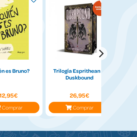
én es Bruno?
Trilogía Esprithean 2:
El e
Duskbound
12,95€
26,95€
Comprar
Comprar