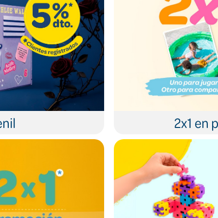
nil
2x1 en p