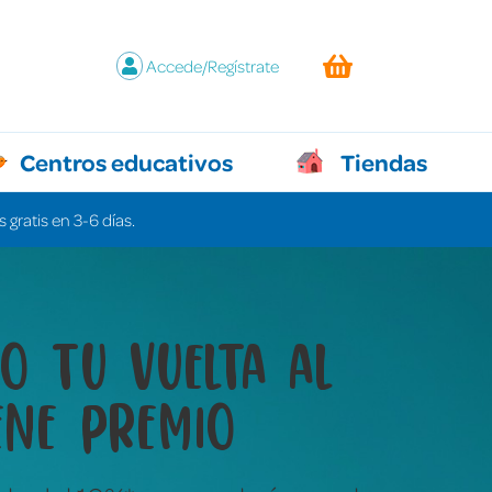
Accede/Regístrate
Centros educativos
Tiendas
 gratis en 3-6 días.
y juegos que lo
n todo sin decir ni
labra