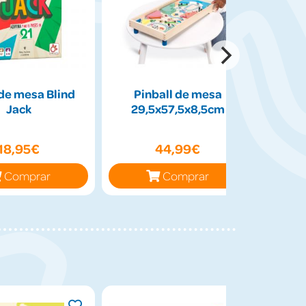
de mesa Blind
Pinball de mesa
Peluch
Jack
29,5x57,5x8,5cm
50cm
18,95€
44,99€
Comprar
Comprar