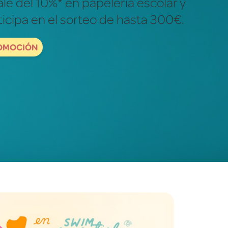
ales para descubrir y explorar el
dad.
ORDBOOKS