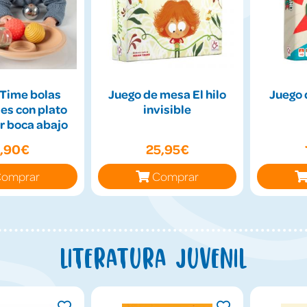
Time bolas
Juego de mesa El hilo
Juego 
es con plato
invisible
r boca abajo
9,90€
25,95€
omprar
Comprar
Literatura juvenil