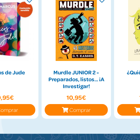
os de Jude
Murdle JUNIOR 2 -
¿Qui
Preparados, listos... ¡A
Investigar!
0,95€
10,95€
omprar
Comprar