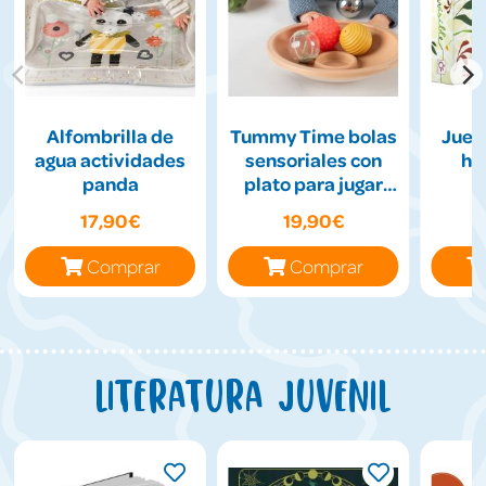
Alfombrilla de
Tummy Time bolas
Jueg
agua actividades
sensoriales con
hil
panda
plato para jugar
boca abajo
17,90€
19,90€
Comprar
Comprar
Literatura juvenil