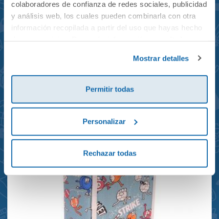
colaboradores de confianza de redes sociales, publicidad
y análisis web, los cuales pueden combinarla con otra
información recopilada a partir del uso que hayas hecho
de sus servicios. Para más información consulta la
Mochila mini Grand Prix
Política de Cookies
y la
Política de Privacidad
.
Mostrar detalles
reciclada 21x10x28cm
23,95€
Permitir todas
Personalizar
Rechazar todas