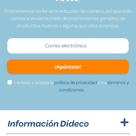
Prometemos no llenarte el buzón de correos, así que solo
vamos a enviarte mails de promociones geniales, de
productos nuevos y alguna que otra sorpresa.
¡Apúntate!
He leído y acepto la
política de privacidad
y los
términos y
condiciones.
Información Dideco