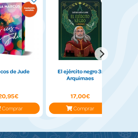
ecos de Jude
El ejército negro 3:
The 
Arquimaes
Hech
20,95€
17,00€
Comprar
Comprar