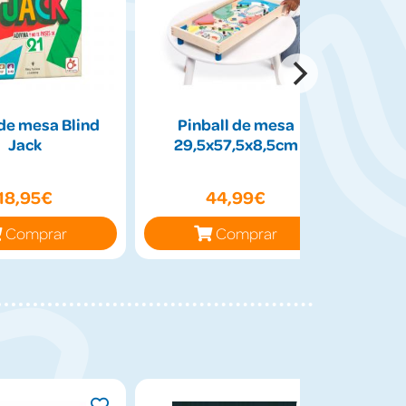
de mesa Blind
Pinball de mesa
Peluch
Jack
29,5x57,5x8,5cm
50cm
18,95€
44,99€
Comprar
Comprar