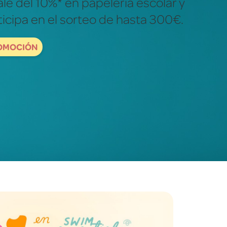
ales para descubrir y explorar el
dad.
ORDBOOKS