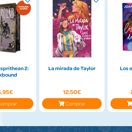
Esprithean 2:
La mirada de Taylor
Los 
kbound
6,95€
12,50€
omprar
Comprar