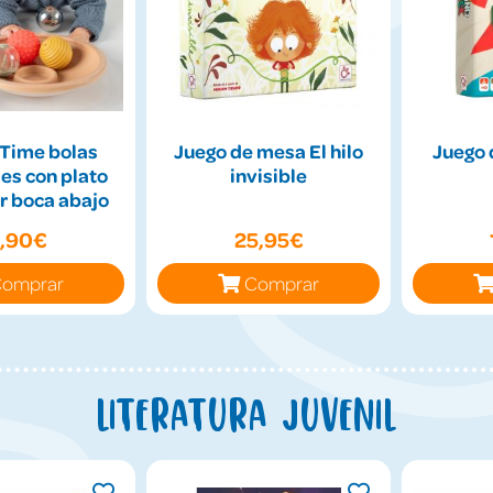
Time bolas
Juego de mesa El hilo
Juego 
es con plato
invisible
r boca abajo
9,90€
25,95€
omprar
Comprar
Literatura juvenil