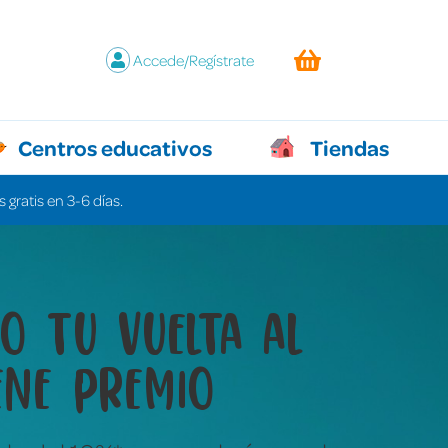
Accede/Regístrate
Centros educativos
Tiendas
 gratis en 3-6 días.
y juegos que lo
n todo sin decir ni
labra