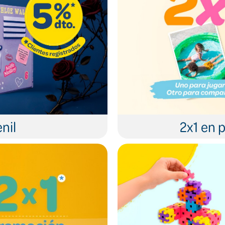
nil
2x1 en p