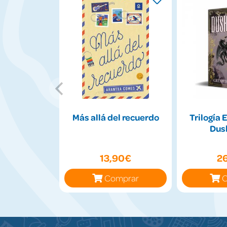
Más allá del recuerdo
Trilogía 
Dus
13,90€
2
Comprar
C