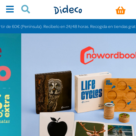
nsula). Recíbelo en 24/48 horas. Recogida en tiendas gratis en 3-6 días.