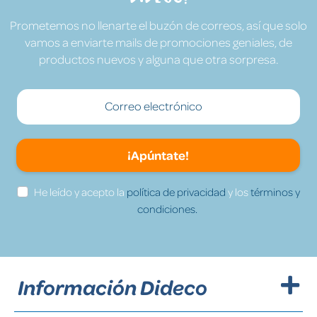
Prometemos no llenarte el buzón de correos, así que solo
vamos a enviarte mails de promociones geniales, de
productos nuevos y alguna que otra sorpresa.
¡Apúntate!
He leído y acepto la
política de privacidad
y los
términos y
condiciones.
Información Dideco