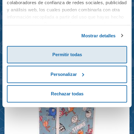
colaboradores de confianza de redes sociales, publicidad
y análisis web, los cuales pueden combinarla con otra
información recopilada a partir del uso que hayas hecho
de sus servicios. Para más información consulta la
Mochila mini Grand Prix
Política de Cookies
y la
Política de Privacidad
.
Mostrar detalles
reciclada 21x10x28cm
23,95€
Permitir todas
Personalizar
Rechazar todas