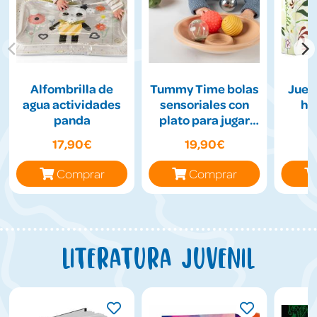
Alfombrilla de
Tummy Time bolas
Jueg
agua actividades
sensoriales con
hil
panda
plato para jugar
boca abajo
17,90€
19,90€
Comprar
Comprar
Literatura juvenil