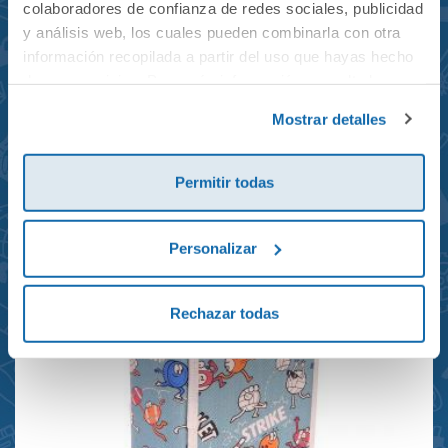
colaboradores de confianza de redes sociales, publicidad
y análisis web, los cuales pueden combinarla con otra
información recopilada a partir del uso que hayas hecho
de sus servicios. Para más información consulta la
Mochila mini Grand Prix
Política de Cookies
y la
Política de Privacidad
.
Mostrar detalles
reciclada 21x10x28cm
23,95€
Permitir todas
Personalizar
Rechazar todas