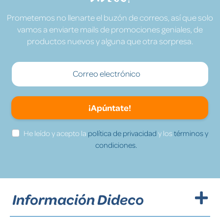
Prometemos no llenarte el buzón de correos, así que solo
vamos a enviarte mails de promociones geniales, de
productos nuevos y alguna que otra sorpresa.
¡Apúntate!
He leído y acepto la
política de privacidad
y los
términos y
condiciones.
Información Dideco