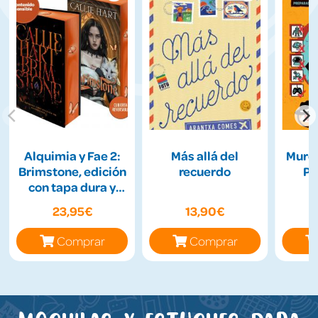
Alquimia y Fae 2:
Más allá del
Murdl
Brimstone, edición
recuerdo
Pr
con tapa dura y
l
cantos tintados
I
23,95€
13,90€
Comprar
Comprar