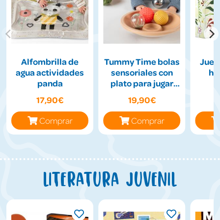
Alfombrilla de
Tummy Time bolas
Jueg
agua actividades
sensoriales con
hil
panda
plato para jugar
boca abajo
17,90€
19,90€
Comprar
Comprar
Literatura juvenil