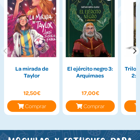
La mirada de
El ejército negro 3:
Trilog
Taylor
Arquimaes
2:
12,50€
17,00€
Comprar
Comprar