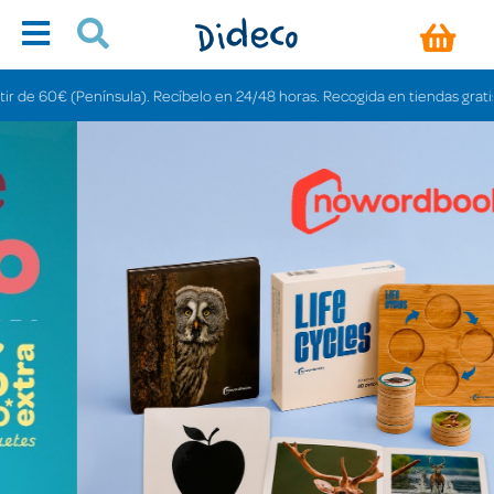
sula). Recíbelo en 24/48 horas. Recogida en tiendas gratis en 3-6 días.