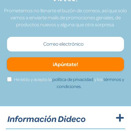
Prometemos no llenarte el buzón de correos, así que solo
vamos a enviarte mails de promociones geniales, de
productos nuevos y alguna que otra sorpresa.
¡Apúntate!
He leído y acepto la
política de privacidad
y los
términos y
condiciones.
Información Dideco