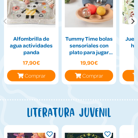
Alfombrilla de
Tummy Time bolas
Jueg
agua actividades
sensoriales con
hil
panda
plato para jugar
boca abajo
17,90€
19,90€
Comprar
Comprar
Literatura juvenil