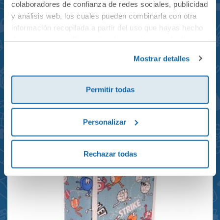
colaboradores de confianza de redes sociales, publicidad
y análisis web, los cuales pueden combinarla con otra
información recopilada a partir del uso que hayas hecho
de sus servicios. Para más información consulta la
Mochila mini Grand Prix
Política de Cookies
y la
Política de Privacidad
.
Mostrar detalles
reciclada 21x10x28cm
23,95€
Permitir todas
Personalizar
Rechazar todas