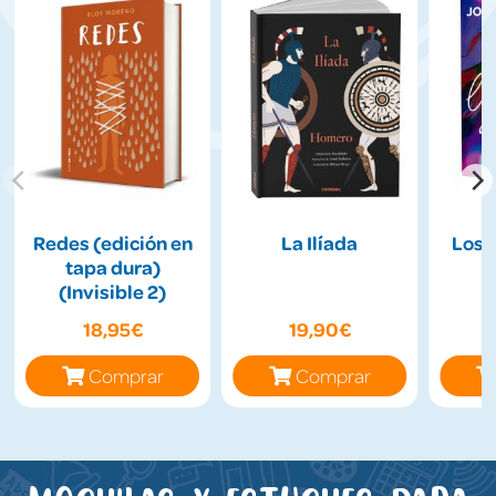
Redes (edición en
La Ilíada
Los 
tapa dura)
(Invisible 2)
18,95€
19,90€
Comprar
Comprar