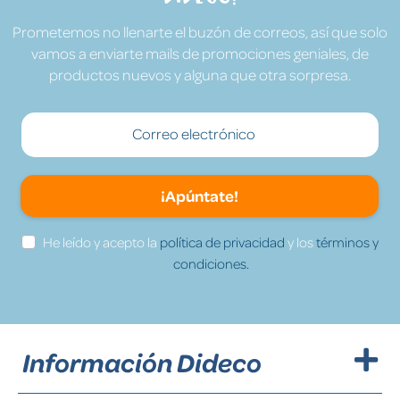
Prometemos no llenarte el buzón de correos, así que solo
vamos a enviarte mails de promociones geniales, de
productos nuevos y alguna que otra sorpresa.
¡Apúntate!
He leído y acepto la
política de privacidad
y los
términos y
condiciones.
Información Dideco