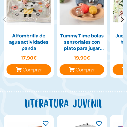
Alfombrilla de
Tummy Time bolas
Jueg
agua actividades
sensoriales con
hil
panda
plato para jugar
boca abajo
17,90€
19,90€
Comprar
Comprar
Literatura juvenil