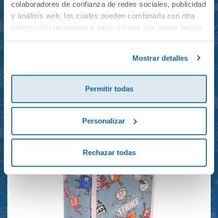
colaboradores de confianza de redes sociales, publicidad
y análisis web, los cuales pueden combinarla con otra
información recopilada a partir del uso que hayas hecho
de sus servicios. Para más información consulta la
Mochila mini Grand Prix
Política de Cookies
y la
Política de Privacidad
.
Mostrar detalles
reciclada 21x10x28cm
23,95€
Permitir todas
Personalizar
Rechazar todas