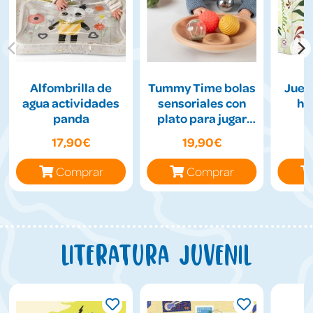
Alfombrilla de
Tummy Time bolas
Jueg
agua actividades
sensoriales con
hil
panda
plato para jugar
boca abajo
17,90€
19,90€
Comprar
Comprar
Literatura juvenil