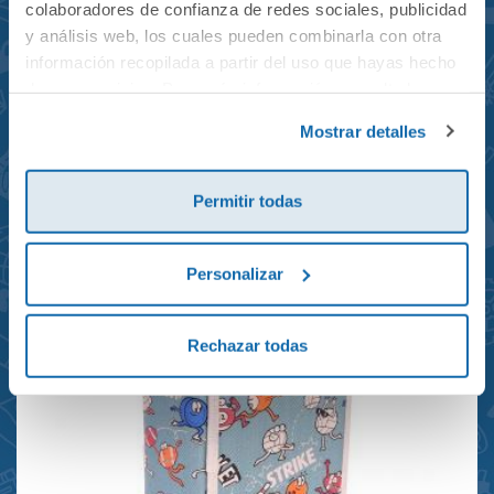
colaboradores de confianza de redes sociales, publicidad
y análisis web, los cuales pueden combinarla con otra
información recopilada a partir del uso que hayas hecho
de sus servicios. Para más información consulta la
Mochila mini Grand Prix
Política de Cookies
y la
Política de Privacidad
.
Mostrar detalles
reciclada 21x10x28cm
23,95€
Permitir todas
Personalizar
Rechazar todas