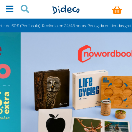
sula). Recíbelo en 24/48 horas. Recogida en tiendas gratis en 3-6 días.