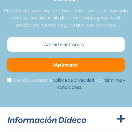
Prometemos no llenarte el buzón de correos, así que solo
vamos a enviarte mails de promociones geniales, de
productos nuevos y alguna que otra sorpresa.
¡Apúntate!
He leído y acepto la
política de privacidad
y los
términos y
condiciones.
Información Dideco