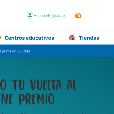
Accede/Regístrate
Centros educativos
Tiendas
 gratis en 3-6 días.
y juegos que lo
n todo sin decir ni
labra