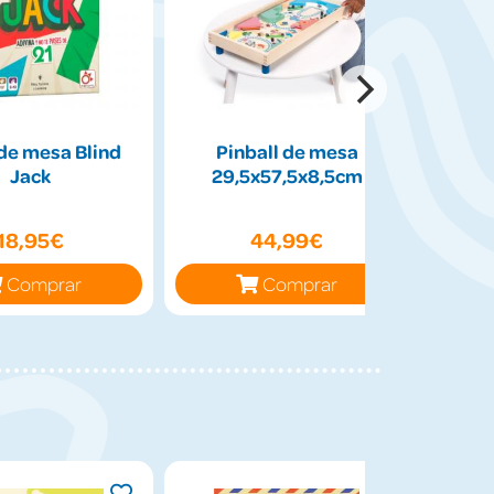
de mesa Blind
Pinball de mesa
Peluch
Jack
29,5x57,5x8,5cm
50cm
18,95€
44,99€
Comprar
Comprar