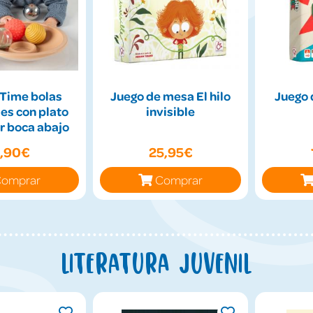
Time bolas
Juego de mesa El hilo
Juego 
es con plato
invisible
r boca abajo
9,90€
25,95€
omprar
Comprar
Literatura juvenil