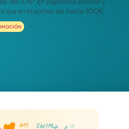
ales para descubrir y explorar el
dad.
ORDBOOKS