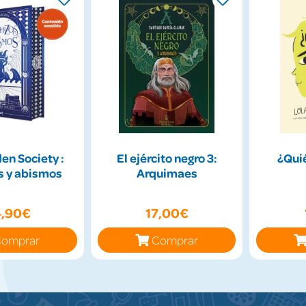
en Society :
El ejército negro 3:
¿Qui
s y abismos
Arquimaes
4,90€
17,00€
omprar
Comprar