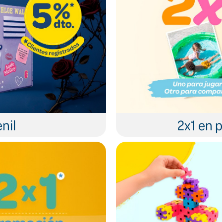
nil
2x1 en p