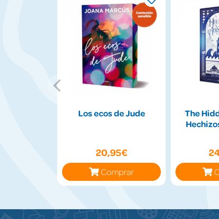
Los ecos de Jude
The Hidd
Hechizo
20,95€
2
Comprar
C